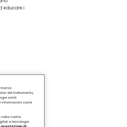
mano
d educare i
ermania
lari del trattamento,
ogie simili
ri informazioni come
o nella nostra
gitali e tecnologie
 prestazioni di