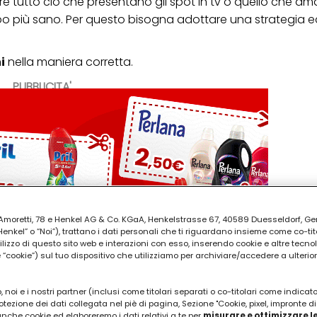
 tutto ciò che presentano gli spot in tv o quello che a
bo più sano. Per questo bisogna adottare una strategia e
i
nella maniera corretta.
PUBBLICITA'
ia Amoretti, 78 e Henkel AG & Co. KGaA, Henkelstrasse 67, 40589 Duesseldorf, G
kel” o “Noi”), trattano i dati personali che ti riguardano insieme come co-tito
utilizzo di questo sito web e interazioni con esso, inserendo cookie e altre tecnol
cookie”) sul tuo dispositivo che utilizziamo per archiviare/accedere a ulterio
 noi e i nostri partner (inclusi come titolari separati o co-titolari come indicat
otezione dei dati collegata nel piè di pagina, Sezione "Cookie, pixel, impronte di
 anche cookie ed elaboreremo i dati relativi a te per
misurare e ottimizzare le