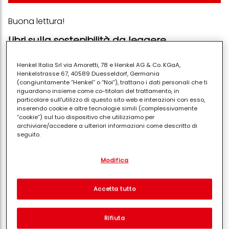
Buona lettura!
Libri sulla sostenibilità da leggere
Introduzione alla Sostenibilità di Robert
Henkel Italia Srl via Amoretti, 78 e Henkel AG & Co. KGaA,
Brinkmann
Henkelstrasse 67, 40589 Duesseldorf, Germania
(congiuntamente “Henkel” o “Noi”), trattano i dati personali che ti
Diario di volo. Come guidare la trasformazione
riguardano insieme come co-titolari del trattamento, in
digitale tra innovazione e sostenibilità di Paolo
particolare sull'utilizzo di questo sito web e interazioni con esso,
inserendo cookie e altre tecnologie simili (complessivamente
Gallo
“cookie”) sul tuo dispositivo che utilizziamo per
Una Vita Sul Nostro Pianeta di David
archiviare/accedere a ulteriori informazioni come descritto di
seguito.
Attenborough
Città sostenibili. Una prospettiva sociologica di
Con il tuo consenso, noi e i nostri partner (inclusi come titolari
Modifica
separati o co-titolari come indicato nella nostra Informativa sulla
Luca Davico, Alfredo Mela, Luca Staricco
protezione dei dati collegata nel piè di pagina, Sezione "Cookie,
Energia Sostenibile di David J.C. MacKay
pixel, impronte digitali e tecnologie simili" utilizzeremo anche
cookie ed elaboreremo i dati relativi a te per
misurare e
Sostenibilità Globale di Mark Lefko
Accetta tutto
ottimizzare le prestazioni di questo sito Web, per fornirti
Le sfide della sostenibilità. Risorse ambientali,
funzionalità che migliorano l'utilizzo di questo sito Web
e/o per marketing personalizzato
. Analizzeremo il tuo utilizzo
qualità sociale, partecipazione pubblica di G.
Rifiuta
di questo sito Web e le tue interazioni commerciali con noi
Luigi Bulsei