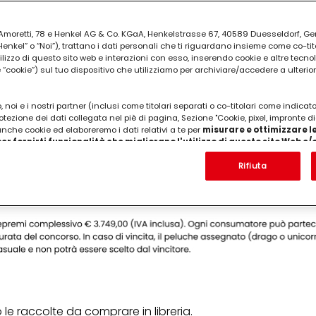
ia Amoretti, 78 e Henkel AG & Co. KGaA, Henkelstrasse 67, 40589 Duesseldorf, G
kel” o “Noi”), trattano i dati personali che ti riguardano insieme come co-tito
utilizzo di questo sito web e interazioni con esso, inserendo cookie e altre tecnol
cookie”) sul tuo dispositivo che utilizziamo per archiviare/accedere a ulterio
 noi e i nostri partner (inclusi come titolari separati o co-titolari come indicat
otezione dei dati collegata nel piè di pagina, Sezione "Cookie, pixel, impronte di
 anche cookie ed elaboreremo i dati relativi a te per
misurare e ottimizzare le
er fornirti funzionalità che migliorano l'utilizzo di questo sito Web e
Analizzeremo il tuo utilizzo di questo sito Web e le tue interazioni commerciali c
'azienda per cui lavori) per) e su tale base tracciare i tuoi acquisti dei nostri 
Rifiuta
 nostre informazioni sulle entità commerciali e creare profili individuali su di 
ttenuti da terze parti e altri siti Web. Utilizziamo questi profili per scopi di mark
alizzare annunci pubblicitari che potrebbero interessarti (basati, ad esempio, s
to sito web e altri media (di terzi) tramite i dispositivi assegnati a te o alla t
are il successo delle campagne pubblicitarie.
i informazioni sul trattamento dei tuoi dati nella nostra Informativa sulla prot
pagina (Sezione "Cookie, Pixel, Impronte digitali e tecnologie simili"). Puoi revo
n effetto per il futuro disabilitando i cookie sul nostro sito web nella sezion
pagina. Per ulteriori informazioni sui cookie utilizzati su questo sito Web, in par
zione, consultare le informazioni dettagliate su ciascun cookie disponibili fa
o le raccolte da comprare in libreria.
".