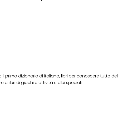
ica" potrai trovare maggiori informazioni sul trattamento dei tuoi dati / sull'uso d
scopi sopra menzionati. Cliccando su "Accetta tutto", acconsenti all'uso dei coo
er tutte le finalità sopra indicate. Se fai clic su "Rifiuta", verranno utilizzati solo
i questo sito web.
il primo dizionario di italiano, libri per conoscere tutto del
tre a libri di giochi e attività e albi speciali.