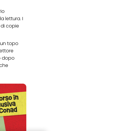
io
 lettura. I
 di copie
è un topo
rettore
no dopo
 che