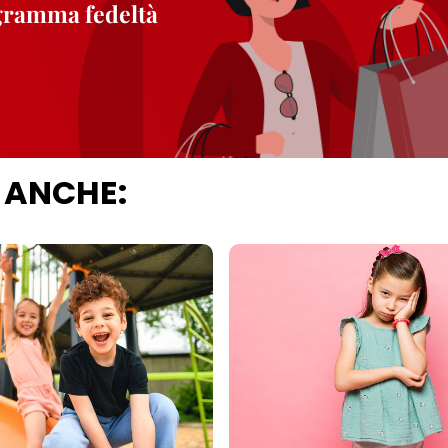
ogramma fedeltà
 ANCHE: