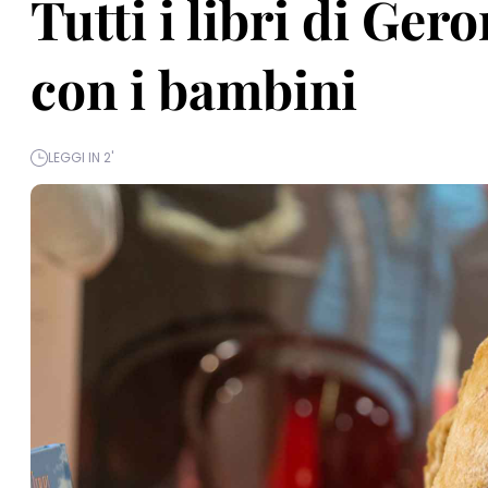
Tutti i libri di Ger
con i bambini
LEGGI IN 2'