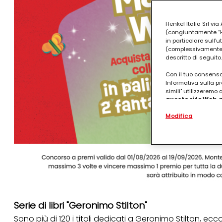
Henkel Italia Srl v
(congiuntamente “Hen
in particolare sull'
(complessivamente “
descritto di seguito.
Con il tuo consenso,
Informativa sulla pr
simili" utilizzeremo
questo sito Web, p
personalizzato
. 
Modifica
(rispettivamente dell
terzi, conservare le
arricchiti con dati o
particolare per visu
identificati) su ques
misurare e ottimizz
Puoi trovare maggior
collegata nel piè di 
qualsiasi momento co
collegata nel piè di 
Serie di libri "Geronimo Stilton"
periodo di conserva
Sono più di 120 i titoli dedicati a Geronimo Stilton, ecc
"modifica" di seguito