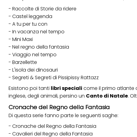
- Raccolte di Storie da ridere
Se fai clic su "Modif
per uno o più degli 
- Castel leggenda
tuoi dati personali p
- A tu per tu con
necessari per fornirt
- In vacanza nel tempo
- Mini Maxi
- Nel regno della fantasia
- Viaggio nel tempo
- Barzellette
- L'isola dei dinosauri
- Segreti & Segreti di Pissipissy Rattazz
Esistono poi tanti
libri speciali
come il primo atlante o 
inglese, degli animali, persino un
Canto di Natale
. Ol
Cronache del Regno della Fantasia
Di questa serie fanno parte le seguenti saghe:
- Cronache del Regno della Fantasia
- Cavalieri del Regno della Fantasia