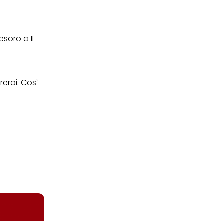
esoro a Il
eroi. Così