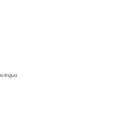
ei cookie e consentirli
kie e al trattamento dei
 i cookie tecnicamente
la lingua