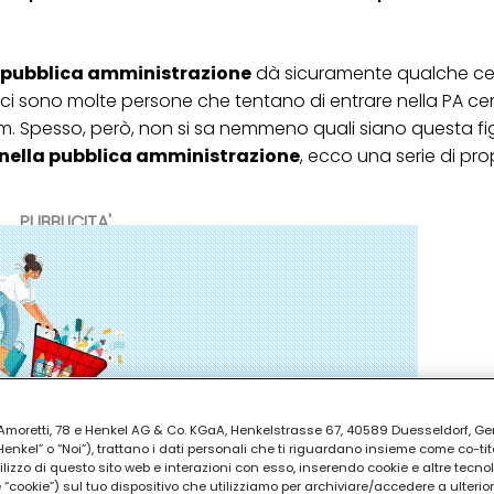
a pubblica amministrazione
dà sicuramente qualche cer
o ci sono molte persone che tentano di entrare nella PA c
ulum. Spesso, però, non si sa nemmeno quali siano questa fi
i nella pubblica amministrazione
, ecco una serie di pro
PUBBLICITA'
ia Amoretti, 78 e Henkel AG & Co. KGaA, Henkelstrasse 67, 40589 Duesseldorf, G
kel” o “Noi”), trattano i dati personali che ti riguardano insieme come co-tito
utilizzo di questo sito web e interazioni con esso, inserendo cookie e altre tecnol
cookie”) sul tuo dispositivo che utilizziamo per archiviare/accedere a ulterio