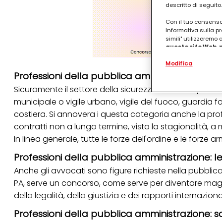
descritto di seguito.
Con il tuo consenso,
Informativa sulla pr
simili" utilizzeremo
questo sito Web, p
personalizzato
. 
Modifica
(rispettivamente dell
terzi, conservare le
Professioni della pubblica amministrazione: s
arricchiti con dati o
Sicuramente il settore della sicurezza è uno dei più ricc
particolare per visu
identificati) su ques
municipale o vigile urbano, vigile del fuoco, guardia f
misurare e ottimizz
costiera. Si annovera i questa categoria anche la pro
Puoi trovare maggior
contratti non a lungo termine, vista la stagionalità, 
collegata nel piè di 
In linea generale, tutte le forze dell'ordine e le forze
qualsiasi momento co
collegata nel piè di 
Professioni della pubblica amministrazione: l
periodo di conserva
"modifica" di seguito
Anche gli avvocati sono figure richieste nella pubblic
PA, serve un concorso, come serve per diventare magis
Se fai clic su "Modif
per uno o più degli 
della legalità, della giustizia e dei rapporti internazional
tuoi dati personali p
necessari per fornirt
Professioni della pubblica amministrazione: s