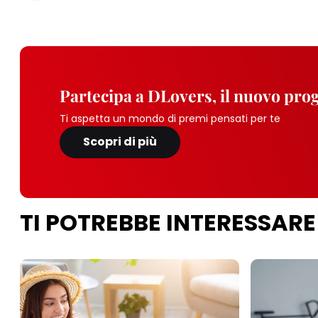
Partecipa a DLovers, il nuovo pr
Ti aspetta un mondo di premi pensati per te
Scopri di più
TI POTREBBE INTERESSARE