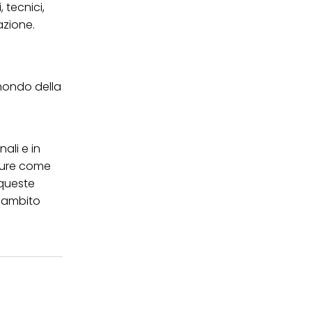
 tecnici,
azione.
 mondo della
ali e in
igure come
 queste
n ambito