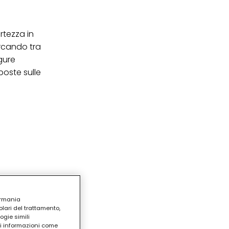
tezza in
ercando tra
gure
poste sulle
ermania
lari del trattamento,
ogie simili
ri informazioni come