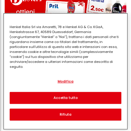
Henkel Italia Srl via Amoretti, 78 e Henkel AG & Co. KGaA,
Henkelstrasse 67, 40589 Duesseldorf, Germania
(congiuntamente “Henkel” o “Noi”), trattano i dati personali che ti
riguardano insieme come co-titolari del trattamento, in
particolare sull'utilizzo di questo sito web e interazioni con esso,
inserendo cookie e altre tecnologie simili (complessivamente
“cookie”) sul tuo dispositivo che utilizziamo per
archiviare/accedere a ulteriori informazioni come descritto di
seguito.
Vuoi qualche spunto? Guarda la fotogallery in alto e
troverai le
idee
più simpatiche, per dei
lavoretti
Con il tuo consenso, noi e i nostri partner (inclusi come titolari
Modifica
separati o co-titolari come indicato nella nostra Informativa sulla
pasquali fai da te semplici e originali
.
protezione dei dati collegata nel piè di pagina, Sezione "Cookie,
pixel, impronte digitali e tecnologie simili" utilizzeremo anche
cookie ed elaboreremo i dati relativi a te per
misurare e
Accetta tutto
ottimizzare le prestazioni di questo sito Web, per fornirti
funzionalità che migliorano l'utilizzo di questo sito Web
e/o per marketing personalizzato
. Analizzeremo il tuo utilizzo
Condividi
Rifiuta
di questo sito Web e le tue interazioni commerciali con noi
(rispettivamente dell'azienda per cui lavori) per) e su tale base
tracciare i tuoi acquisti dei nostri prodotti su siti Web di terzi,