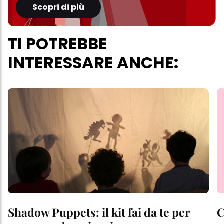
Scopri di più
questo sito web.
TI POTREBBE
INTERESSARE ANCHE:
Shadow Puppets: il kit fai da te per
C