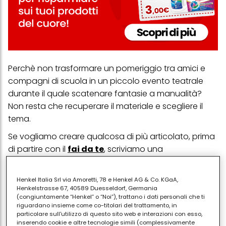
Perchè non trasformare un pomeriggio tra amici e
compagni di scuola in un piccolo evento teatrale
durante il quale scatenare fantasie a manualità?
Non resta che recuperare il materiale e scegliere il
tema.
Se vogliamo creare qualcosa di più articolato, prima
di partire con il
fai da te
, scriviamo una
sceneggiatura e scegliamo i personaggi per la
nostra storia.
Henkel Italia Srl via Amoretti, 78 e Henkel AG & Co. KGaA,
Henkelstrasse 67, 40589 Duesseldorf, Germania
Kit fai da te da recuperare in casa
(congiuntamente “Henkel” o “Noi”), trattano i dati personali che ti
riguardano insieme come co-titolari del trattamento, in
Cartoncino Nero
particolare sull'utilizzo di questo sito web e interazioni con esso,
inserendo cookie e altre tecnologie simili (complessivamente