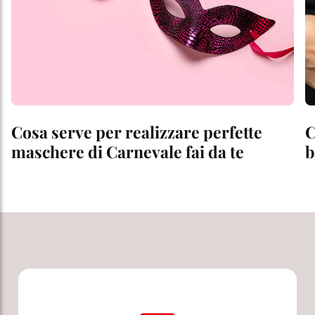
Cosa serve per realizzare perfette
C
maschere di Carnevale fai da te
b