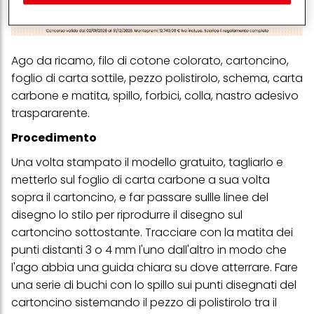
(rispettivamente dell'azienda per cui lavori) per) e su tale base
tracciare i tuoi acquisti dei nostri prodotti su siti Web di terzi,
conservare le nostre informazioni sulle entità commerciali e
creare profili individuali su di te che potrebbero essere arricchiti
con dati ottenuti da terze parti e altri siti Web. Utilizziamo questi
Ago da ricamo, filo di cotone colorato, cartoncino,
profili per scopi di marketing personalizzato, in particolare per
foglio di carta sottile, pezzo polistirolo, schema, carta
visualizzare annunci pubblicitari che potrebbero interessarti
(basati, ad esempio, sui tuoi interessi identificati) su questo sito
carbone e matita, spillo, forbici, colla, nastro adesivo
web e altri media (di terzi) tramite i dispositivi assegnati a te o
traspararente.
alla tua famiglia, nonché per misurare e ottimizzare il successo
delle campagne pubblicitarie.
Procedimento
Puoi trovare maggiori informazioni sul trattamento dei tuoi dati
Una volta stampato il modello gratuito, tagliarlo e
nella nostra Informativa sulla protezione dei dati collegata nel piè
di pagina (Sezione "Cookie, Pixel, Impronte digitali e tecnologie
metterlo sul foglio di carta carbone a sua volta
simili"). Puoi revocare il tuo consenso in qualsiasi momento con
sopra il cartoncino, e far passare sullle linee del
effetto per il futuro disabilitando i cookie sul nostro sito web nella
sezione "Impostazioni cookie" collegata nel piè di pagina. Per
disegno lo stilo per riprodurre il disegno sul
ulteriori informazioni sui cookie utilizzati su questo sito Web, in
cartoncino sottostante. Tracciare con la matita dei
particolare sul loro periodo di conservazione, consultare le
informazioni dettagliate su ciascun cookie disponibili facendo
punti distanti 3 o 4 mm l'uno dall'altro in modo che
clic su "modifica" di seguito".
l'ago abbia una guida chiara su dove atterrare. Fare
Se fai clic su "Modifica" potrai trovare maggiori informazioni sul
una serie di buchi
con lo spillo
sui punti disegnati del
trattamento dei tuoi dati / sull'uso dei cookie e consentirli per uno o
cartoncino sistemando il pezzo di polistirolo tra il
più degli scopi sopra menzionati. Cliccando su "Accetta tutto",