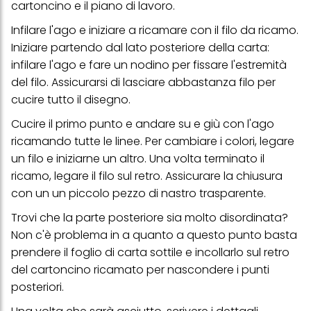
acconsenti all'uso dei cookie e al trattamento dei tuoi dati
cartoncino e il piano di lavoro.
personali per tutte le finalità sopra indicate. Se fai clic su "Rifiuta",
verranno utilizzati solo i cookie tecnicamente necessari per fornirti
Infilare l'ago e iniziare a ricamare con il filo da ricamo.
questo sito web.
Iniziare partendo dal lato posteriore della carta:
infilare l'ago e fare un nodino per fissare l'estremità
del filo. Assicurarsi di lasciare abbastanza filo per
cucire tutto il disegno.
Cucire il primo punto e andare su e giù con l'ago
ricamando tutte le linee. Per cambiare i colori, legare
un filo e iniziarne un altro. Una volta terminato il
ricamo, legare il filo sul retro. Assicurare la chiusura
con un un piccolo pezzo di nastro trasparente.
Trovi che la parte posteriore sia molto disordinata?
Non c'è problema in a quanto a questo punto basta
prendere il foglio di carta sottile e incollarlo sul retro
del cartoncino ricamato per nascondere i punti
posteriori.