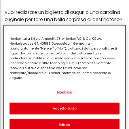
Vuoi realizzare un biglietto di auguri o una cartolina
originale per fare una bella sorpresa al destinatario?
Se ti piace realizzare
lavoretti con la carta
e
ricamare potrai usare il punto base per creare dei
Henkel Italia Srl via Amoretti, 78 e Henkel AG & Co. KGaA,
biglietti simpatici e unici. Ecco quello che ti serve e
Henkelstrasse 67, 40589 Duesseldorf, Germania
come procedere per
ricamare a mano su
(congiuntamente “Henkel” o “Noi”), trattano i dati personali che ti
riguardano insieme come co-titolari del trattamento, in
cartoncino
.
particolare sull'utilizzo di questo sito web e interazioni con esso,
inserendo cookie e altre tecnologie simili (complessivamente
Occorrente
“cookie”) sul tuo dispositivo che utilizziamo per
archiviare/accedere a ulteriori informazioni come descritto di
PUBBLICITA'
seguito.
Con il tuo consenso, noi e i nostri partner (inclusi come titolari
Modifica
separati o co-titolari come indicato nella nostra Informativa sulla
protezione dei dati collegata nel piè di pagina, Sezione "Cookie,
pixel, impronte digitali e tecnologie simili" utilizzeremo anche
cookie ed elaboreremo i dati relativi a te per
misurare e
Accetta tutto
ottimizzare le prestazioni di questo sito Web, per fornirti
funzionalità che migliorano l'utilizzo di questo sito Web
e/o per marketing personalizzato
. Analizzeremo il tuo utilizzo
Rifiuta
di questo sito Web e le tue interazioni commerciali con noi