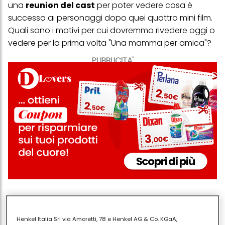
una
reunion del cast
per poter vedere cosa è
successo ai personaggi dopo quei quattro mini film.
Quali sono i motivi per cui dovremmo rivedere oggi o
vedere per la prima volta "Una mamma per amica"?
PUBBLICITA'
Le protagoniste,
Lorelai e Rory
, sono due
personaggi forti, ognuno a modo proprio: non
Henkel Italia Srl via Amoretti, 78 e Henkel AG & Co. KGaA,