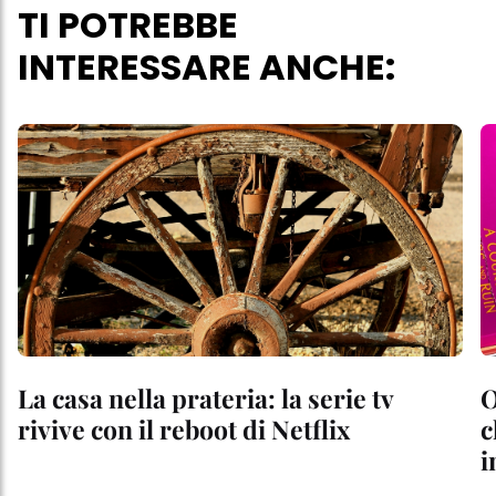
TI POTREBBE
INTERESSARE ANCHE:
La casa nella prateria: la serie tv
O
rivive con il reboot di Netflix
c
i