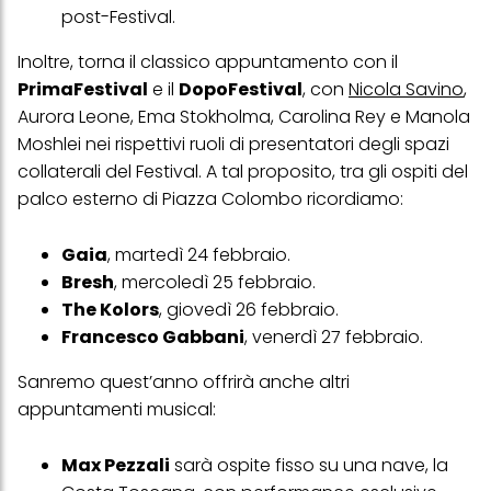
effetto per il futuro disabilitando i cookie sul nostro sito web nella
post-Festival.
sezione "Impostazioni cookie" collegata nel piè di pagina. Per
ulteriori informazioni sui cookie utilizzati su questo sito Web, in
particolare sul loro periodo di conservazione, consultare le
Inoltre, torna il classico appuntamento con il
informazioni dettagliate su ciascun cookie disponibili facendo
PrimaFestival
e il
DopoFestival
, con
Nicola Savino
,
clic su "modifica" di seguito".
Aurora Leone, Ema Stokholma, Carolina Rey e Manola
Se fai clic su "Modifica" potrai trovare maggiori informazioni sul
Moshlei nei rispettivi ruoli di presentatori degli spazi
trattamento dei tuoi dati / sull'uso dei cookie e consentirli per uno o
più degli scopi sopra menzionati. Cliccando su "Accetta tutto",
collaterali del Festival. A tal proposito, tra gli ospiti del
acconsenti all'uso dei cookie e al trattamento dei tuoi dati
palco esterno di Piazza Colombo ricordiamo:
personali per tutte le finalità sopra indicate. Se fai clic su "Rifiuta",
verranno utilizzati solo i cookie tecnicamente necessari per fornirti
questo sito web.
Gaia
, martedì 24 febbraio.
Bresh
, mercoledì 25 febbraio.
The Kolors
, giovedì 26 febbraio.
Francesco Gabbani
, venerdì 27 febbraio.
Sanremo quest’anno offrirà anche altri
appuntamenti musical:
Max Pezzali
sarà ospite fisso su una nave, la