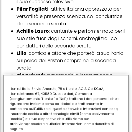
il suo successo televisivo.
Pilar Fogliati
: attrice italiana apprezzata per
versatilità e presenza scenica, co-conduttrice
della seconda serata.
Achille Lauro
: cantante e performer noto per il
suo stile fuori dagli schemi, anch’egli tra i co-
conduttori della seconda serata.
Lillo
: comico e attore che porterà la sua ironia
sul palco dell’Ariston sempre nella seconda
serata.
Irina Shayk
: supermodella internazionale,
protagonista come co-conduttrice per la terza
Henkel Italia Srl via Amoretti, 78 e Henkel AG & Co. KGaA,
serata.
Henkelstrasse 67, 40589 Duesseldorf, Germania
(congiuntamente “Henkel” o “Noi”), trattano i dati personali che ti
Per la
quarta serata, dedicata alle Cover
, al
riguardano insieme come co-titolari del trattamento, in
momento la conduzione sarà affidata solo a Conti e
particolare sull'utilizzo di questo sito web e interazioni con esso,
inserendo cookie e altre tecnologie simili (complessivamente
Pausini, con possibili annunci di ulteriori ospiti di
“cookie”) sul tuo dispositivo che utilizziamo per
contorno nelle prossime ore.
archiviare/accedere a ulteriori informazioni come descritto di
seguito.