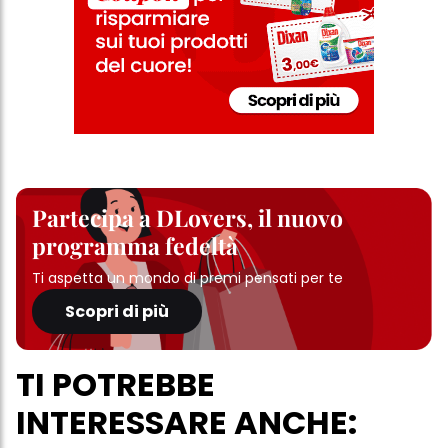
Partecipa a DLovers, il nuovo
programma fedeltà
Ti aspetta un mondo di premi pensati per te
Scopri di più
TI POTREBBE
INTERESSARE ANCHE: