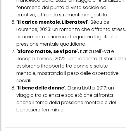
Francesca Gallo, 2023: un saggio che analizza il
profili per scopi di marketing personalizzato, in particolare per
fenomeno dal punto di vista sociale ed
visualizzare annunci pubblicitari che potrebbero interessarti
emotivo, offrendo strumenti per gestirlo.
(basati, ad esempio, sui tuoi interessi identificati) su questo sito
web e altri media (di terzi) tramite i dispositivi assegnati a te o
"
Il carico mentale. Liberatevi
", Béatrice
alla tua famiglia, nonché per misurare e ottimizzare il successo
Laurence, 2023: un romanzo che affronta stress,
delle campagne pubblicitarie.
esaurimento e ricerca di equilibrio legati alla
Puoi trovare maggiori informazioni sul trattamento dei tuoi dati
pressione mentale quotidiana.
nella nostra Informativa sulla protezione dei dati collegata nel piè
di pagina (Sezione "Cookie, Pixel, Impronte digitali e tecnologie
"
Siamo matte, se vi pare
", Katia Dell'Eva e
simili"). Puoi revocare il tuo consenso in qualsiasi momento con
Jacopo Tomasi, 2022: una raccolta di storie che
effetto per il futuro disabilitando i cookie sul nostro sito web nella
sezione "Impostazioni cookie" collegata nel piè di pagina. Per
esplorano il rapporto tra donne e salute
ulteriori informazioni sui cookie utilizzati su questo sito Web, in
mentale, mostrando il peso delle aspettative
particolare sul loro periodo di conservazione, consultare le
informazioni dettagliate su ciascun cookie disponibili facendo
sociali.
clic su "modifica" di seguito".
"
Il bene delle donne
", Eliana Liotta, 2017: un
Se fai clic su "Modifica" potrai trovare maggiori informazioni sul
viaggio tra scienza e società che affronta
trattamento dei tuoi dati / sull'uso dei cookie e consentirli per uno o
anche il tema della pressione mentale e del
più degli scopi sopra menzionati. Cliccando su "Accetta tutto",
acconsenti all'uso dei cookie e al trattamento dei tuoi dati
benessere femminile.
personali per tutte le finalità sopra indicate. Se fai clic su "Rifiuta",
verranno utilizzati solo i cookie tecnicamente necessari per fornirti
questo sito web.