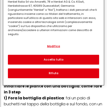
Henkel Italia Srl via Amoretti, 78 e Henkel AG & Co. KGaA,
Henkelstrasse 67, 40589 Duesseldorf, Germania
(congiuntamente “Henkel” o “Noi”), trattano i dati personali che ti
riguardano insieme come co-titolari del trattamento, in
Come innaffiare le piante con una
particolare sull'utilizzo di questo sito web e interazioni con esso,
inserendo cookie e altre tecnologie simili (complessivamente
bottiglia di plastica quando si va in
“cookie”) sul tuo dispositivo che utilizziamo per
vacanza: *il metodo, *funziona
archiviare/accedere a ulteriori informazioni come descritto di
seguito.
davvero?, *le varianti
Con il tuo consenso, noi e i nostri partner (inclusi come titolari
Modifica
separati o co-titolari come indicato nella nostra Informativa sulla
Come
innaffiare
le
piante
con una
bottiglia
protezione dei dati collegata nel piè di pagina, Sezione "Cookie,
pixel, impronte digitali e tecnologie simili" utilizzeremo anche
quando si va in vacanza? I passaggi sono
cookie ed elaboreremo i dati relativi a te per
misurare e
Accetta tutto
elementari, inoltre ci sono anche delle varianti per
ottimizzare le prestazioni di questo sito Web, per fornirti
funzionalità che migliorano l'utilizzo di questo sito Web
annaffiare
fiori e amiche verdi quando non ci
e/o per marketing personalizzato
. Analizzeremo il tuo utilizzo
Rifiuta
siamo.
di questo sito Web e le tue interazioni commerciali con noi
(rispettivamente dell'azienda per cui lavori) per) e su tale base
tracciare i tuoi acquisti dei nostri prodotti su siti Web di terzi,
Innaffiare le piante con una bottiglia: come fare
conservare le nostre informazioni sulle entità commerciali e
creare profili individuali su di te che potrebbero essere arricchiti
in 3 step
con dati ottenuti da terze parti e altri siti Web. Utilizziamo questi
1)
Fora la bottiglia di plastica
: fai un paio di
profili per scopi di marketing personalizzato, in particolare per
buchetti nel tappo della bottiglia e sul fondo, con un
visualizzare annunci pubblicitari che potrebbero interessarti