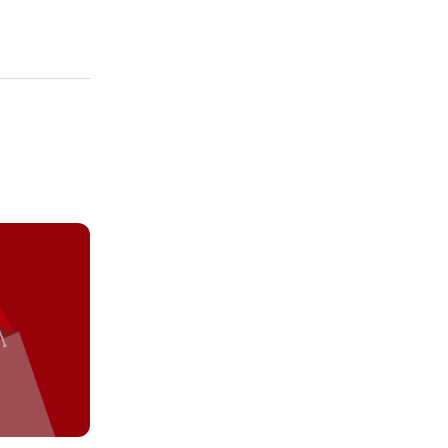
cendo clic su
ei cookie e consentirli
kie e al trattamento dei
 i cookie tecnicamente