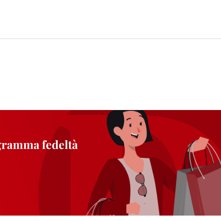
zione, consultare le informazioni dettagliate su ciascun cookie disponibili fa
".
ica" potrai trovare maggiori informazioni sul trattamento dei tuoi dati / sull'uso d
scopi sopra menzionati. Cliccando su "Accetta tutto", acconsenti all'uso dei coo
er tutte le finalità sopra indicate. Se fai clic su "Rifiuta", verranno utilizzati solo
i questo sito web.
ogramma fedeltà