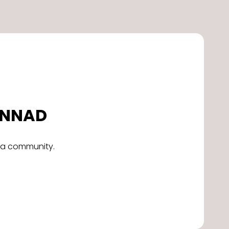
DONNAD
alla community.