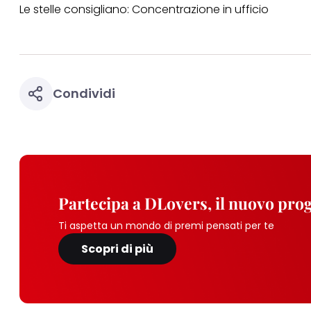
periodo di conserva
Le stelle consigliano:
Concentrazione in ufficio
"modifica" di seguito
Se fai clic su "Modif
per uno o più degli 
tuoi dati personali p
necessari per fornirt
Condividi
Partecipa a DLovers, il nuovo pr
Ti aspetta un mondo di premi pensati per te
Scopri di più