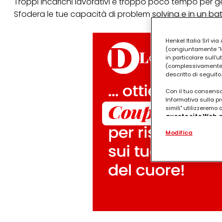
Troppi incarichi lavorativi e troppo poco tempo per gest
Sfodera le tue capacità di problem solving e in un bat
Henkel Italia Srl v
(congiuntamente “Hen
in particolare sull'
(complessivamente “
descritto di seguito.
Con il tuo consenso,
Informativa sulla pr
simili" utilizzeremo
questo sito Web, p
personalizzato
. 
Modifica
(rispettivamente dell
terzi, conservare le
arricchiti con dati o
particolare per visu
identificati) su ques
misurare e ottimizz
Puoi trovare maggior
collegata nel piè di 
qualsiasi momento co
collegata nel piè di 