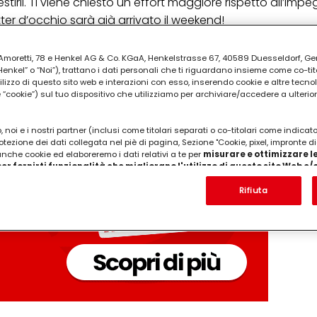
irli. Ti viene chiesto un effort maggiore rispetto all’impeg
ter d’occhio sarà già arrivato il weekend!
PUBBLICITA'
ia Amoretti, 78 e Henkel AG & Co. KGaA, Henkelstrasse 67, 40589 Duesseldorf, G
kel” o “Noi”), trattano i dati personali che ti riguardano insieme come co-tito
utilizzo di questo sito web e interazioni con esso, inserendo cookie e altre tecnol
cookie”) sul tuo dispositivo che utilizziamo per archiviare/accedere a ulterio
 noi e i nostri partner (inclusi come titolari separati o co-titolari come indicat
otezione dei dati collegata nel piè di pagina, Sezione "Cookie, pixel, impronte di
 anche cookie ed elaboreremo i dati relativi a te per
misurare e ottimizzare le
er fornirti funzionalità che migliorano l'utilizzo di questo sito Web e
Analizzeremo il tuo utilizzo di questo sito Web e le tue interazioni commerciali c
'azienda per cui lavori) per) e su tale base tracciare i tuoi acquisti dei nostri 
Rifiuta
 nostre informazioni sulle entità commerciali e creare profili individuali su di 
ttenuti da terze parti e altri siti Web. Utilizziamo questi profili per scopi di mark
alizzare annunci pubblicitari che potrebbero interessarti (basati, ad esempio, s
to sito web e altri media (di terzi) tramite i dispositivi assegnati a te o alla t
are il successo delle campagne pubblicitarie.
i informazioni sul trattamento dei tuoi dati nella nostra Informativa sulla prot
pagina (Sezione "Cookie, Pixel, Impronte digitali e tecnologie simili"). Puoi revo
n effetto per il futuro disabilitando i cookie sul nostro sito web nella sezion
pagina. Per ulteriori informazioni sui cookie utilizzati su questo sito Web, in par