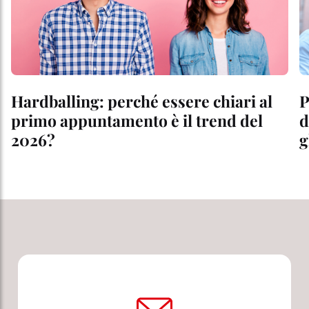
Hardballing: perché essere chiari al
P
primo appuntamento è il trend del
d
2026?
g