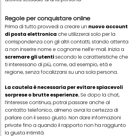
trattamento dei tuoi dati / sull'uso dei cookie e consentirli per uno o
più degli scopi sopra menzionati. Cliccando su "Accetta tutto",
acconsenti all'uso dei cookie e al trattamento dei tuoi dati
Regole per conquistare online
personali per tutte le finalità sopra indicate. Se fai clic su "Rifiuta",
verranno utilizzati solo i cookie tecnicamente necessari per fornirti
Prima di tutto provvedi a creare un
nuovo account
questo sito web.
di posta elettronica
che utilizzerai solo per la
corrispondenza con gli altri contatti, stando attenta
a non inserire nome e cognome nell’e-mail. Inizia a
scremare gli utenti
secondo le caratteristiche che
ti interessano di più, come, ad esempio, età e
regione, senza focalizzarsi su una sola persona.
La cautela è necessaria per evitare spiacevoli
sorprese o brutte esperienze.
Se dopo la chat,
l’interesse continua, potrai passare anche al
contatto telefonico, almeno avrai la certezza di
parlare con il sesso giusto. Non dare informazioni
private fino a quando il rapporto non ha raggiunto
la giusta intimità.