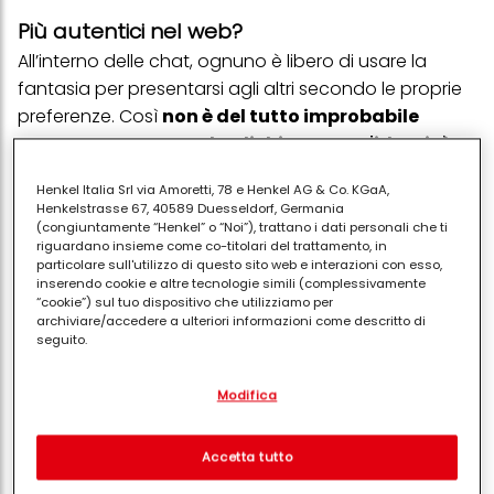
Più autentici nel web?
All’interno delle chat, ognuno è libero di usare la
fantasia per presentarsi agli altri secondo le proprie
preferenze. Così
non è del tutto improbabile
conoscere persone che dichiarano un'identità
sessuale diversa da quella reale,
così come
Henkel Italia Srl via Amoretti, 78 e Henkel AG & Co. KGaA,
caratteristiche fisiche, età, occupazione, stato civile
Henkelstrasse 67, 40589 Duesseldorf, Germania
o addirittura il proprio nome.
(congiuntamente “Henkel” o “Noi”), trattano i dati personali che ti
riguardano insieme come co-titolari del trattamento, in
particolare sull'utilizzo di questo sito web e interazioni con esso,
La chat consente di giocare con la propria persona,
inserendo cookie e altre tecnologie simili (complessivamente
“cookie”) sul tuo dispositivo che utilizziamo per
scegliendo gli aspetti più interessanti del proprio
archiviare/accedere a ulteriori informazioni come descritto di
carattere per mostrarsi agli altri. In questo modo è
seguito.
possibile superare, in maniera illusoria, le barriere
Con il tuo consenso, noi e i nostri partner (inclusi come titolari
psicologiche che frustrano la vita sociale reale.
Così
Modifica
separati o co-titolari come indicato nella nostra Informativa sulla
protezione dei dati collegata nel piè di pagina, Sezione "Cookie,
si superano problemi come la timidezza, l’essere
pixel, impronte digitali e tecnologie simili" utilizzeremo anche
introversi,
avvantaggiando la capacità di
cookie ed elaboreremo i dati relativi a te per
misurare e
Accetta tutto
socializzare a discapito della propria personalità
ottimizzare le prestazioni di questo sito Web, per fornirti
funzionalità che migliorano l'utilizzo di questo sito Web