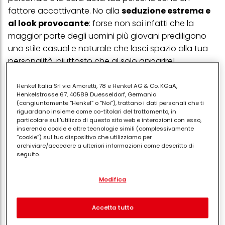
fattore accattivante. No alla
seduzione estrema e
al look provocante
: forse non sai infatti che la
maggior parte degli uomini più giovani prediligono
uno stile casual e naturale che lasci spazio alla tua
personalità, piuttosto che al solo apparire!
Il mistero innanzitutto
Henkel Italia Srl via Amoretti, 78 e Henkel AG & Co. KGaA,
Henkelstrasse 67, 40589 Duesseldorf, Germania
La seduzione si innesca soprattutto con un pizzico di
(congiuntamente “Henkel” o “Noi”), trattano i dati personali che ti
mistero, che certamente non ti manca! Proprio
riguardano insieme come co-titolari del trattamento, in
particolare sull'utilizzo di questo sito web e interazioni con esso,
perché avresti molte esperienze da raccontare e
inserendo cookie e altre tecnologie simili (complessivamente
“vita vissuta”
alle spalle è opportuno mantenere
“cookie”) sul tuo dispositivo che utilizziamo per
archiviare/accedere a ulteriori informazioni come descritto di
una buona dose di mistero in quello che dici,
seguito.
alimentando l’aurea di ambiguità che ti avvolge.
Con il tuo consenso, noi e i nostri partner (inclusi come titolari
Raccontare troppo, e farlo troppo presto
, è
Modifica
separati o co-titolari come indicato nella nostra Informativa sulla
estremamente pericoloso: il partner potrebbe
protezione dei dati collegata nel piè di pagina, Sezione "Cookie,
pixel, impronte digitali e tecnologie simili" utilizzeremo anche
spaventarsi di fronte alle tue esperienze o, ancora,
cookie ed elaboreremo i dati relativi a te per
misurare e
Accetta tutto
non trovare più motivo di attrazione nei confronti di
ottimizzare le prestazioni di questo sito Web, per fornirti
funzionalità che migliorano l'utilizzo di questo sito Web
una donne della quale conosce già tutto!