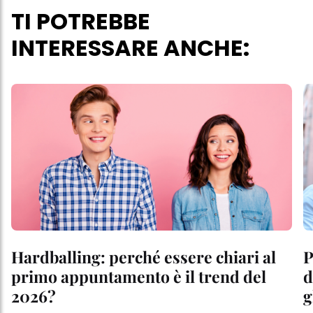
TI POTREBBE
INTERESSARE ANCHE:
Hardballing: perché essere chiari al
P
primo appuntamento è il trend del
d
2026?
g