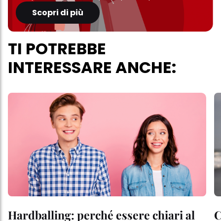
Scopri di più
TI POTREBBE
INTERESSARE ANCHE:
Hardballing: perché essere chiari al
C