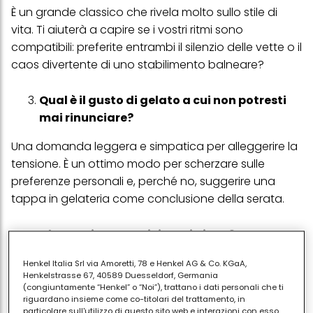
È un grande classico che rivela molto sullo stile di
vita. Ti aiuterà a capire se i vostri ritmi sono
compatibili: preferite entrambi il silenzio delle vette o il
caos divertente di uno stabilimento balneare?
Qual è il gusto di gelato a cui non potresti
mai rinunciare?
Una domanda leggera e simpatica per alleggerire la
tensione. È un ottimo modo per scherzare sulle
preferenze personali e, perché no, suggerire una
tappa in gelateria come conclusione della serata.
Che musica o musicista ti piace?
La musica è uno dei connettori sociali più potenti.
Henkel Italia Srl via Amoretti, 78 e Henkel AG & Co. KGaA,
Henkelstrasse 67, 40589 Duesseldorf, Germania
Scoprire i gusti musicali dell'altro ti dice molto sulla
(congiuntamente “Henkel” o “Noi”), trattano i dati personali che ti
sua personalità e potrebbe far emergere passioni
riguardano insieme come co-titolari del trattamento, in
particolare sull'utilizzo di questo sito web e interazioni con esso,