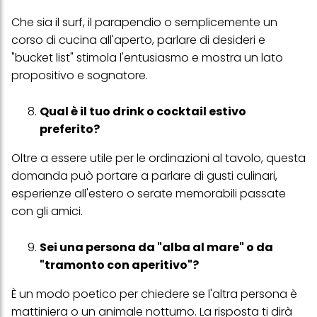
Puoi trovare maggiori informazioni sul trattamento dei tuoi dati
nella nostra Informativa sulla protezione dei dati collegata nel piè
Che sia il surf, il parapendio o semplicemente un
di pagina (Sezione "Cookie, Pixel, Impronte digitali e tecnologie
corso di cucina all'aperto, parlare di desideri e
simili"). Puoi revocare il tuo consenso in qualsiasi momento con
effetto per il futuro disabilitando i cookie sul nostro sito web nella
"bucket list" stimola l'entusiasmo e mostra un lato
sezione "Impostazioni cookie" collegata nel piè di pagina. Per
propositivo e sognatore.
ulteriori informazioni sui cookie utilizzati su questo sito Web, in
particolare sul loro periodo di conservazione, consultare le
informazioni dettagliate su ciascun cookie disponibili facendo
Qual è il tuo drink o cocktail estivo
clic su "modifica" di seguito".
preferito?
Se fai clic su "Modifica" potrai trovare maggiori informazioni sul
trattamento dei tuoi dati / sull'uso dei cookie e consentirli per uno o
Oltre a essere utile per le ordinazioni al tavolo, questa
più degli scopi sopra menzionati. Cliccando su "Accetta tutto",
domanda può portare a parlare di gusti culinari,
acconsenti all'uso dei cookie e al trattamento dei tuoi dati
personali per tutte le finalità sopra indicate. Se fai clic su "Rifiuta",
esperienze all'estero o serate memorabili passate
verranno utilizzati solo i cookie tecnicamente necessari per fornirti
con gli amici.
questo sito web.
Sei una persona da "alba al mare" o da
"tramonto con aperitivo"?
È un modo poetico per chiedere se l'altra persona è
mattiniera o un animale notturno. La risposta ti dirà