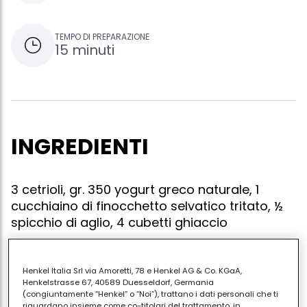
TEMPO DI PREPARAZIONE
15 minuti
INGREDIENTI
3 cetrioli, gr. 350 yogurt greco naturale, 1
cucchiaino di finocchetto selvatico tritato, ½
spicchio di aglio, 4 cubetti ghiaccio
Henkel Italia Srl via Amoretti, 78 e Henkel AG & Co. KGaA,
Lavate i cetrioli e sbucciateli. tagliateli a metà ed
Henkelstrasse 67, 40589 Duesseldorf, Germania
(congiuntamente “Henkel” o “Noi”), trattano i dati personali che ti
eliminate gran parte dei semi interni. mettete nel
riguardano insieme come co-titolari del trattamento, in