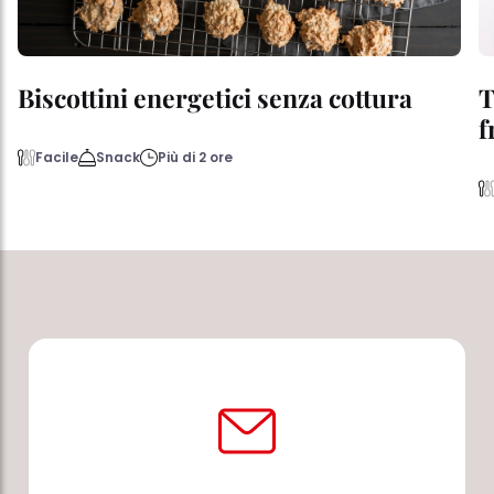
Biscottini energetici senza cottura
T
f
Facile
Snack
Più di 2 ore