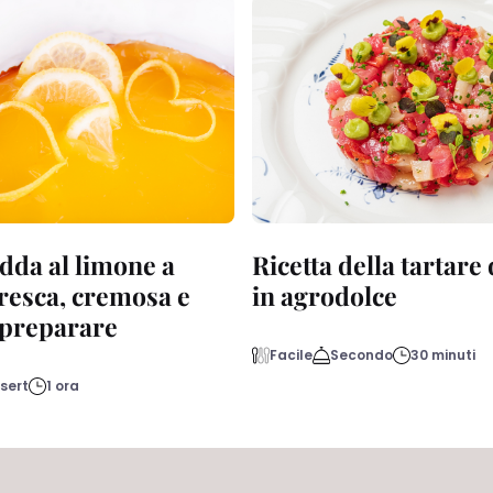
dda al limone a
Ricetta della tartare
fresca, cremosa e
in agrodolce
a preparare
Facile
Secondo
30 minuti
sert
1 ora