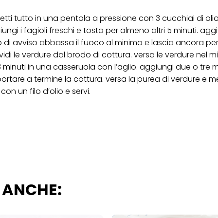
ica" potrai trovare maggiori informazioni sul trattamento dei tuoi dati / sull'uso d
metti tutto in una pentola a pressione con 3 cucchiai di olio
scopi sopra menzionati. Cliccando su "Accetta tutto", acconsenti all'uso dei coo
gi i fagioli freschi e tosta per almeno altri 5 minuti. aggi
er tutte le finalità sopra indicate. Se fai clic su "Rifiuta", verranno utilizzati solo
i questo sito web.
hio di avviso abbassa il fuoco al minimo e lascia ancora per
dividi le verdure dal brodo di cottura. versa le verdure nel mi
 3 minuti in una casseruola con l’aglio. aggiungi due o tre m
ortare a termine la cottura. versa la purea di verdure e me
on un filo d’olio e servi.
 ANCHE: