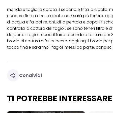
Se fai clic su "Modif
monda e taglia la carota, il sedano e trita la cipolla. 
per uno o più degli 
cuocere fino a che la cipolla non sarà più tenera. aggiun
tuoi dati personali p
necessari per fornirt
di acqua e fai bollire. chiudi la pentola e dopo il fisc
controlla la cottura dei fagioli, se sono teneri filtra e 
da parte i fagioli. cuoci il farro facendolo tostare per
brodo di cottura e fai cuocere. aggiungi il brodo per p
tocco finale saranno i fagioli messi da parte. condisci c
Condividi
TI POTREBBE INTERESSARE