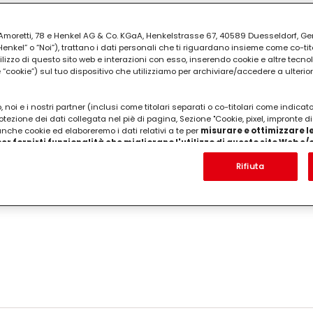
ia Amoretti, 78 e Henkel AG & Co. KGaA, Henkelstrasse 67, 40589 Duesseldorf, G
kel” o “Noi”), trattano i dati personali che ti riguardano insieme come co-tito
utilizzo di questo sito web e interazioni con esso, inserendo cookie e altre tecnol
cookie”) sul tuo dispositivo che utilizziamo per archiviare/accedere a ulterio
 noi e i nostri partner (inclusi come titolari separati o co-titolari come indicat
otezione dei dati collegata nel piè di pagina, Sezione "Cookie, pixel, impronte di
 anche cookie ed elaboreremo i dati relativi a te per
misurare e ottimizzare le
er fornirti funzionalità che migliorano l'utilizzo di questo sito Web e
Analizzeremo il tuo utilizzo di questo sito Web e le tue interazioni commerciali c
'azienda per cui lavori) per) e su tale base tracciare i tuoi acquisti dei nostri 
Rifiuta
 nostre informazioni sulle entità commerciali e creare profili individuali su di 
ttenuti da terze parti e altri siti Web. Utilizziamo questi profili per scopi di mark
alizzare annunci pubblicitari che potrebbero interessarti (basati, ad esempio, s
to sito web e altri media (di terzi) tramite i dispositivi assegnati a te o alla t
are il successo delle campagne pubblicitarie.
i informazioni sul trattamento dei tuoi dati nella nostra Informativa sulla prot
pagina (Sezione "Cookie, Pixel, Impronte digitali e tecnologie simili"). Puoi revo
n effetto per il futuro disabilitando i cookie sul nostro sito web nella sezion
pagina. Per ulteriori informazioni sui cookie utilizzati su questo sito Web, in par
zione, consultare le informazioni dettagliate su ciascun cookie disponibili fa
".