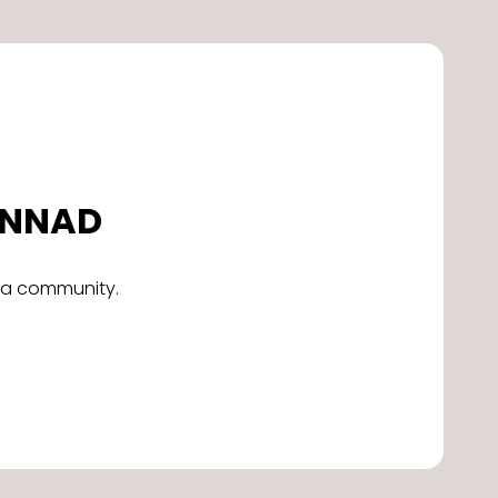
DONNAD
alla community.