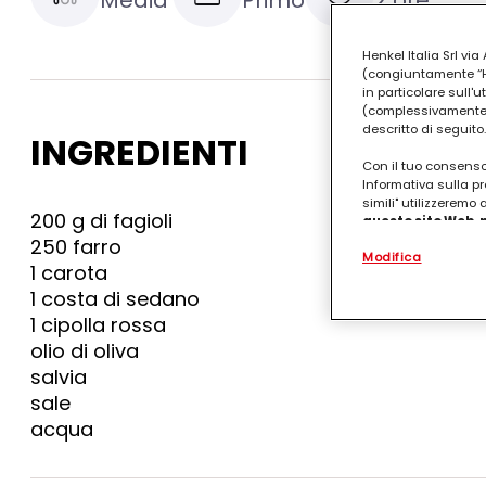
Henkel Italia Srl v
(congiuntamente “Hen
in particolare sull'
(complessivamente “
descritto di seguito.
INGREDIENTI
Con il tuo consenso,
Informativa sulla pr
simili" utilizzeremo
200 g di fagioli
questo sito Web, p
personalizzato
. 
250 farro
Modifica
(rispettivamente dell
1 carota
terzi, conservare le
1 costa di sedano
arricchiti con dati o
particolare per visu
1 cipolla rossa
identificati) su ques
olio di oliva
misurare e ottimizz
salvia
Puoi trovare maggior
sale
collegata nel piè di 
acqua
qualsiasi momento co
collegata nel piè di 
periodo di conserva
"modifica" di seguito