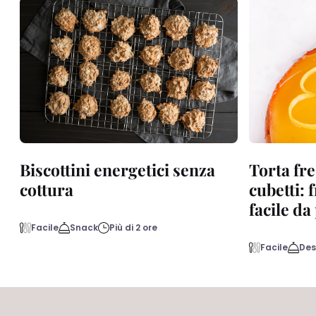
Biscottini energetici senza
Torta fre
cottura
cubetti: 
facile d
Facile
Snack
Più di 2 ore
Facile
Des