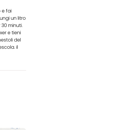
ei cookie e consentirli
 e fai
kie e al trattamento dei
ungi un litro
 i cookie tecnicamente
 30 minuti.
xer e tieni
estoli del
scola. il