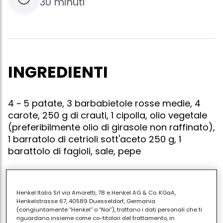
30 minuti
INGREDIENTI
4 ~ 5 patate, 3 barbabietole rosse medie, 4
carote, 250 g di crauti, 1 cipolla, olio vegetale
(preferibilmente olio di girasole non raffinato),
1 barratolo di cetrioli sott'aceto 250 g, 1
barattolo di fagioli, sale, pepe
Henkel Italia Srl via Amoretti, 78 e Henkel AG & Co. KGaA,
Barbabietole, carote e patate far bollire in pentola.
Henkelstrasse 67, 40589 Duesseldorf, Germania
tagliare finemente le verdure ? a cubetti. mescolare
(congiuntamente “Henkel” o “Noi”), trattano i dati personali che ti
riguardano insieme come co-titolari del trattamento, in
tutti i prodotti, condire con l'olio. se si desidera,