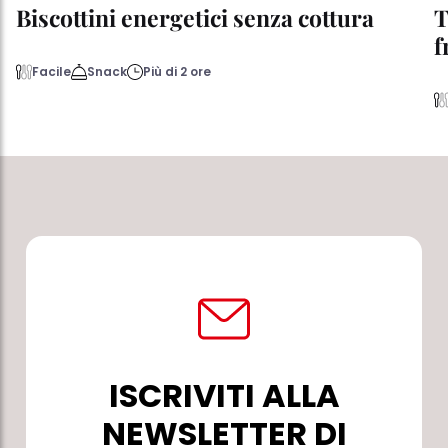
Biscottini energetici senza cottura
T
f
Facile
Snack
Più di 2 ore
ISCRIVITI ALLA
NEWSLETTER DI