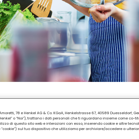
AZIONE
ia Amoretti, 78 e Henkel AG & Co. KGaA, Henkelstrasse 67, 40589 Duesseldorf, G
kel” o “Noi”), trattano i dati personali che ti riguardano insieme come co-tito
utilizzo di questo sito web e interazioni con esso, inserendo cookie e altre tecnol
cookie”) sul tuo dispositivo che utilizziamo per archiviare/accedere a ulterio