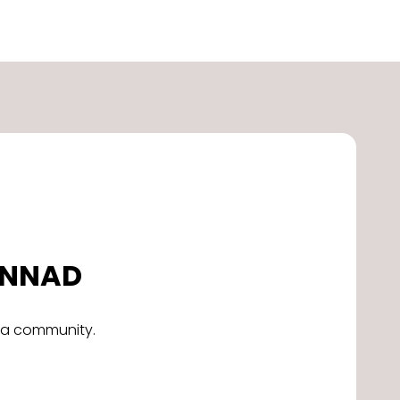
DONNAD
alla community.