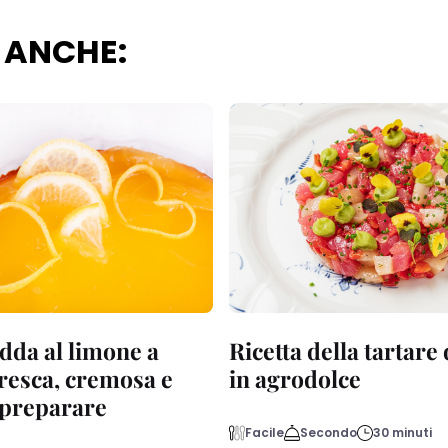
 ANCHE:
dda al limone a
Ricetta della tartare
fresca, cremosa e
in agrodolce
a preparare
Facile
Secondo
30 minuti