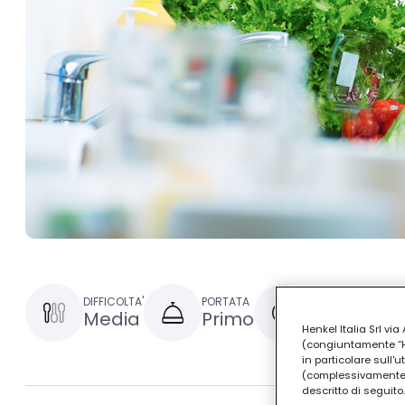
DIFFICOLTA'
PORTATA
TEMPO DI PREPAR
Media
Primo
1 ora e 30
Henkel Italia Srl v
(congiuntamente “Hen
in particolare sull'
(complessivamente “
descritto di seguito.