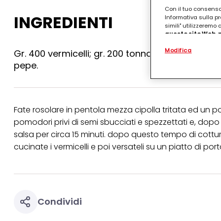
Con il tuo consenso,
INGREDIENTI
Informativa sulla pr
simili" utilizzeremo
questo sito Web, p
personalizzato
. 
Modifica
(rispettivamente dell
Gr. 400 vermicelli; gr. 200 tonno sott?olio; gr. 
terzi, conservare le
pepe.
arricchiti con dati o
particolare per visu
identificati) su ques
misurare e ottimizz
Fate rosolare in pentola mezza cipolla tritata ed un p
Puoi trovare maggior
collegata nel piè di 
pomodori privi di semi sbucciati e spezzettati e, do
qualsiasi momento co
salsa per circa 15 minuti. dopo questo tempo di cottura
collegata nel piè di 
periodo di conserva
cucinate i vermicelli e poi versateli su un piatto di po
"modifica" di seguito
Se fai clic su "Modif
per uno o più degli 
tuoi dati personali p
necessari per fornirt
Condividi