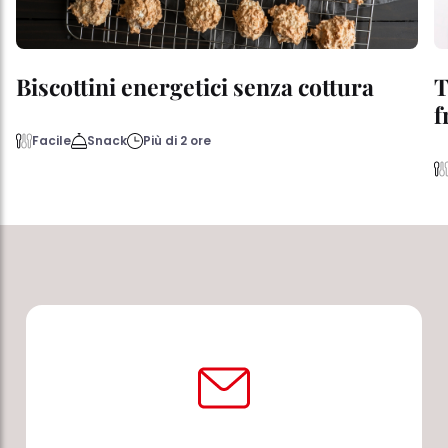
Biscottini energetici senza cottura
T
f
Facile
Snack
Più di 2 ore