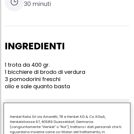
30 minuti
INGREDIENTI
1 trota da 400 gr.
1 bicchiere di brodo di verdura
3 pomodorini freschi
olio e sale quanto basta
Lava i pomodorini e tritali grossolanamente,
Henkel Italia Srl via Amoretti, 78 e Henkel AG & Co. KGaA,
condiscili con un goccio d'olio e il sale. lava
Henkelstrasse 67, 40589 Duesseldorf, Germania
(congiuntamente “Henkel” o “Noi”), trattano i dati personali che ti
accuratamente il pesce e mettilo in una padella dai
riguardano insieme come co-titolari del trattamento, in