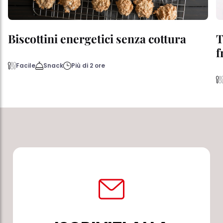
Biscottini energetici senza cottura
T
f
Facile
Snack
Più di 2 ore