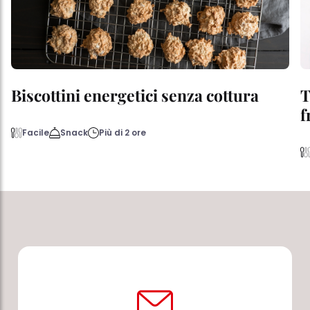
Biscottini energetici senza cottura
T
f
Facile
Snack
Più di 2 ore