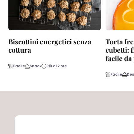
Biscottini energetici senza
Torta fre
cottura
cubetti: 
facile d
Facile
Snack
Più di 2 ore
Facile
Des