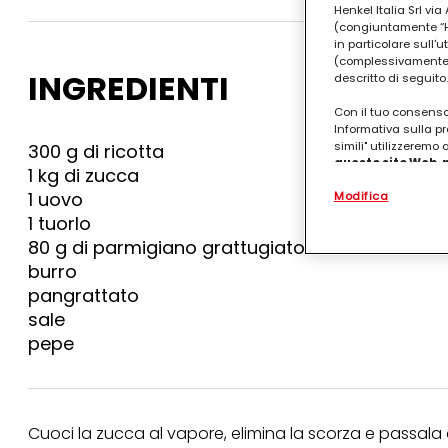
Henkel Italia Srl v
(congiuntamente “Hen
in particolare sull'
(complessivamente “
INGREDIENTI
descritto di seguito.
Con il tuo consenso,
Informativa sulla pr
simili" utilizzeremo
300 g di ricotta
questo sito Web, p
1 kg di zucca
personalizzato
. 
1 uovo
Modifica
(rispettivamente dell
terzi, conservare le
1 tuorlo
arricchiti con dati o
80 g di parmigiano grattugiato
particolare per visu
identificati) su ques
burro
misurare e ottimizz
pangrattato
sale
Puoi trovare maggior
collegata nel piè di 
pepe
qualsiasi momento co
collegata nel piè di 
periodo di conserva
"modifica" di seguito
Cuoci la zucca al vapore, elimina la scorza e passala 
Se fai clic su "Modif