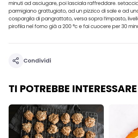
per uno o più degli 
minuti ad asciugare, poi lasciala raffreddare. setaccia l
tuoi dati personali p
parmigiano grattugiato, ad un pizzico di sale e ad un
necessari per fornirt
cospargila di pangrattato, versa sopra l’impasto, livell
pirofila nel forno già a 200 °c e fai cuocere per 30 minut
Condividi
TI POTREBBE INTERESSARE