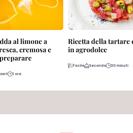
dda al limone a
Ricetta della tartare
fresca, cremosa e
in agrodolce
a preparare
Facile
Secondo
30 minuti
sert
1 ora