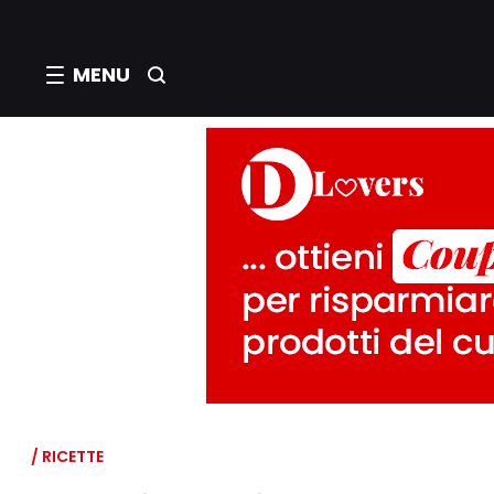
MENU
/ RICETTE