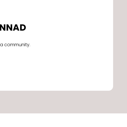
DONNAD
alla community.