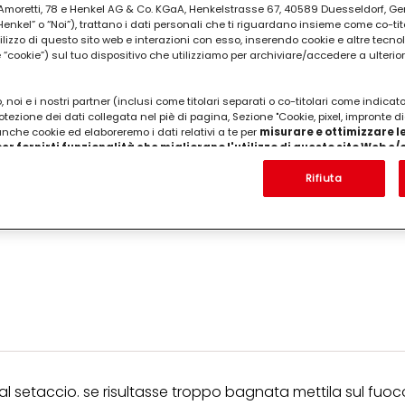
ia Amoretti, 78 e Henkel AG & Co. KGaA, Henkelstrasse 67, 40589 Duesseldorf, G
kel” o “Noi”), trattano i dati personali che ti riguardano insieme come co-tito
utilizzo di questo sito web e interazioni con esso, inserendo cookie e altre tecnol
cookie”) sul tuo dispositivo che utilizziamo per archiviare/accedere a ulterio
 noi e i nostri partner (inclusi come titolari separati o co-titolari come indicat
otezione dei dati collegata nel piè di pagina, Sezione "Cookie, pixel, impronte di
 anche cookie ed elaboreremo i dati relativi a te per
misurare e ottimizzare le
er fornirti funzionalità che migliorano l'utilizzo di questo sito Web e
Analizzeremo il tuo utilizzo di questo sito Web e le tue interazioni commerciali c
'azienda per cui lavori) per) e su tale base tracciare i tuoi acquisti dei nostri 
Rifiuta
 nostre informazioni sulle entità commerciali e creare profili individuali su di 
ttenuti da terze parti e altri siti Web. Utilizziamo questi profili per scopi di mark
alizzare annunci pubblicitari che potrebbero interessarti (basati, ad esempio, s
to sito web e altri media (di terzi) tramite i dispositivi assegnati a te o alla t
are il successo delle campagne pubblicitarie.
i informazioni sul trattamento dei tuoi dati nella nostra Informativa sulla prot
pagina (Sezione "Cookie, Pixel, Impronte digitali e tecnologie simili"). Puoi revo
n effetto per il futuro disabilitando i cookie sul nostro sito web nella sezion
pagina. Per ulteriori informazioni sui cookie utilizzati su questo sito Web, in par
zione, consultare le informazioni dettagliate su ciascun cookie disponibili fa
".
al setaccio. se risultasse troppo bagnata mettila sul fuoc
ica" potrai trovare maggiori informazioni sul trattamento dei tuoi dati / sull'uso d