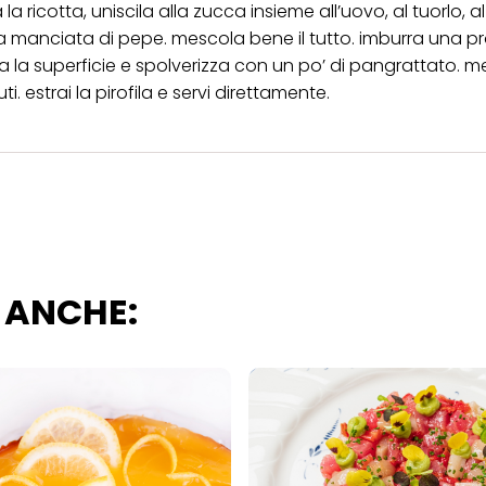
scopi sopra menzionati. Cliccando su "Accetta tutto", acconsenti all'uso dei coo
a ricotta, uniscila alla zucca insieme all’uovo, al tuorlo, al
er tutte le finalità sopra indicate. Se fai clic su "Rifiuta", verranno utilizzati solo
a manciata di pepe. mescola bene il tutto. imburra una pro
i questo sito web.
a la superficie e spolverizza con un po’ di pangrattato. me
i. estrai la pirofila e servi direttamente.
 ANCHE: