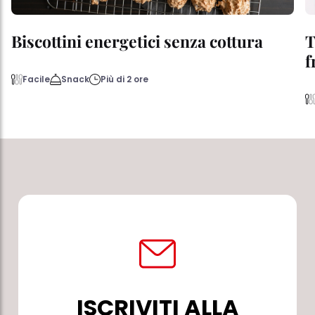
Biscottini energetici senza cottura
T
f
Facile
Snack
Più di 2 ore
ISCRIVITI ALLA