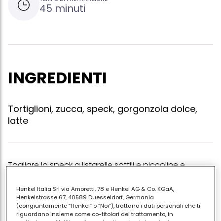
45 minuti
INGREDIENTI
Tortiglioni, zucca, speck, gorgonzola dolce,
latte
Tagliare lo speck a listarelle sottili e piccoline e
mettere in padella facendolo diventare croccante. a
parte tagliare a dadini la zucca, e cuocerla in
Henkel Italia Srl via Amoretti, 78 e Henkel AG & Co. KGaA,
Henkelstrasse 67, 40589 Duesseldorf, Germania
padella fino a che non diventa cremosa, a questo
(congiuntamente “Henkel” o “Noi”), trattano i dati personali che ti
punto unire il gorgonzola dolce e un goccino di latte
riguardano insieme come co-titolari del trattamento, in