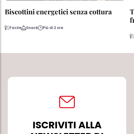
Biscottini energetici senza cottura
T
f
Facile
Snack
Più di 2 ore
ISCRIVITI ALLA