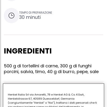
TEMPO DI PREPARAZIONE
30 minuti
INGREDIENTI
500 g di tortellini di carne, 300 g di funghi
porcini, salvia, timo, 40 g di burro, pepe, sale
Cuoci i tortellini in abbondante acqua bollente
Henkel Italia Srl via Amoretti, 78 e Henkel AG & Co. KGaA,
salata. Sciogli in un tegame il burro, aggiungi le foglie
Henkelstrasse 67, 40589 Duesseldorf, Germania
(congiuntamente “Henkel” o “Noi”), trattano i dati personali che ti
di salvia e timo e fai rosolare i funghi puliti e tagliati a
riguardano insieme come co-titolari del trattamento, in