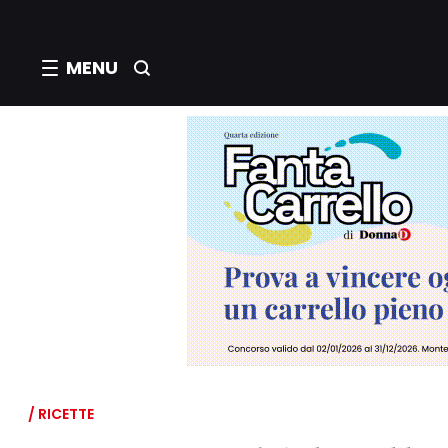
MENU
/ RICETTE