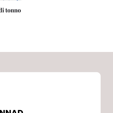
 di tonno
DONNAD