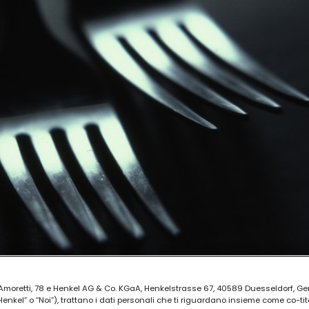
ia Amoretti, 78 e Henkel AG & Co. KGaA, Henkelstrasse 67, 40589 Duesseldorf, G
kel” o “Noi”), trattano i dati personali che ti riguardano insieme come co-tito