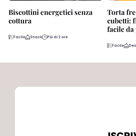
Biscottini energetici senza
Torta fre
cottura
cubetti: 
facile d
Facile
Snack
Più di 2 ore
Facile
Des
ISCRI