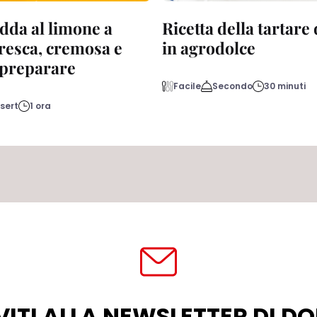
dda al limone a
Ricetta della tartare
fresca, cremosa e
in agrodolce
a preparare
Facile
Secondo
30 minuti
sert
1 ora
VITI ALLA NEWSLETTER DI 