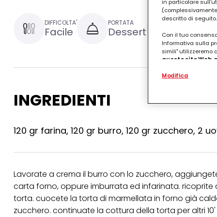
in particolare sull'
(complessivamente “
descritto di seguito.
DIFFICOLTA'
PORTATA
TEMPO DI PRE
Facile
Dessert
30 minut
Con il tuo consenso,
Informativa sulla pr
simili" utilizzeremo
questo sito Web, p
personalizzato
. 
Modifica
(rispettivamente dell
terzi, conservare le
arricchiti con dati o
INGREDIENTI
particolare per visu
identificati) su ques
misurare e ottimizz
120 gr farina, 120 gr burro, 120 gr zucchero, 2 u
Puoi trovare maggior
collegata nel piè di 
qualsiasi momento co
collegata nel piè di 
periodo di conserva
Lavorate a crema il burro con lo zucchero, aggiungete le
"modifica" di seguito
carta forno, oppure imburrata ed infarinata. ricopri
Se fai clic su "Modif
torta. cuocete la torta di marmellata in forno già caldo
per uno o più degli 
tuoi dati personali p
zucchero. continuate la cottura della torta per altri 1
necessari per fornirt