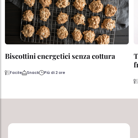
Biscottini energetici senza cottura
T
f
Facile
Snack
Più di 2 ore