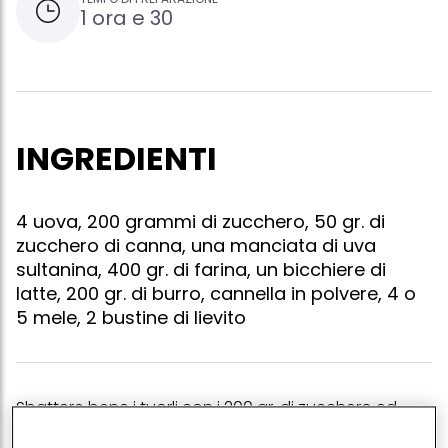
1 ora e 30
INGREDIENTI
4 uova, 200 grammi di zucchero, 50 gr. di
zucchero di canna, una manciata di uva
sultanina, 400 gr. di farina, un bicchiere di
latte, 200 gr. di burro, cannella in polvere, 4 o
5 mele, 2 bustine di lievito
Sbattere bene i tuorli con i 200 gr. di zucchero ed
aggiungervi poi gli albumi montati a neve.