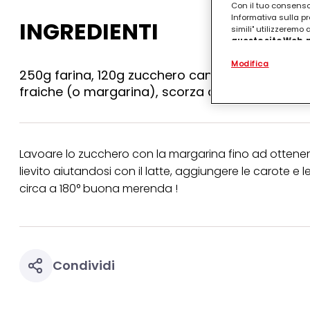
Con il tuo consenso,
Informativa sulla pr
INGREDIENTI
simili" utilizzeremo
questo sito Web, p
personalizzato
. 
Modifica
(rispettivamente dell
250g farina, 120g zucchero canna, 50g latte,1bu
terzi, conservare le
arricchiti con dati o
fraiche (o margarina), scorza di limone o aranc
particolare per visu
identificati) su ques
misurare e ottimizz
Puoi trovare maggior
Lavoare lo zucchero con la margarina fino ad ottene
collegata nel piè di 
lievito aiutandosi con il latte, aggiungere le carote e
qualsiasi momento co
collegata nel piè di 
circa a 180° buona merenda !
periodo di conserva
"modifica" di seguito
Se fai clic su "Modif
per uno o più degli 
tuoi dati personali p
Condividi
necessari per fornirt