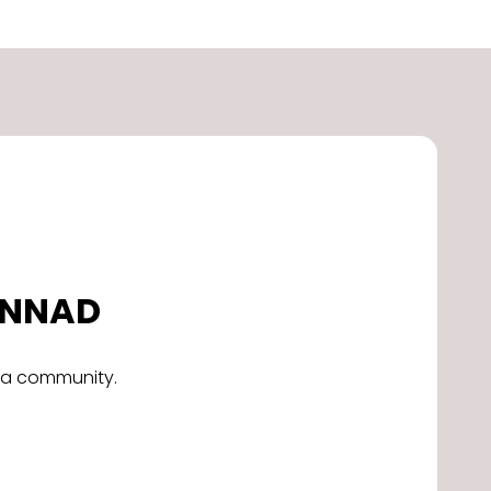
DONNAD
alla community.