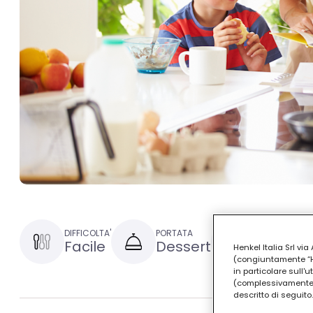
DIFFICOLTA'
PORTATA
TEMPO DI PRE
Facile
Dessert
30 minut
Henkel Italia Srl v
(congiuntamente “Hen
in particolare sull'
(complessivamente “
descritto di seguito.