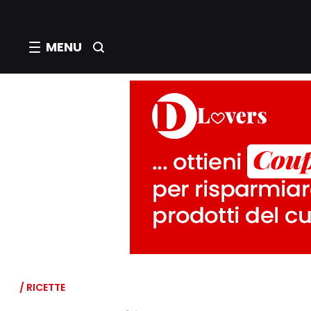
MENU
/ RICETTE