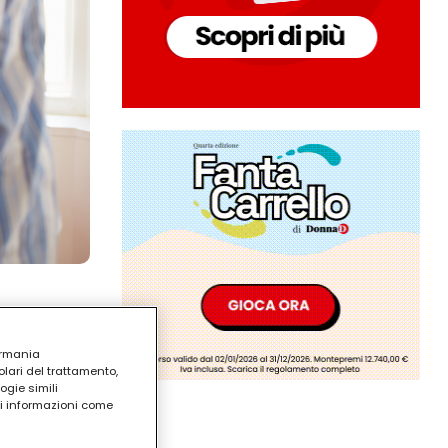
ermania
lari del trattamento,
ogie simili
ri informazioni come