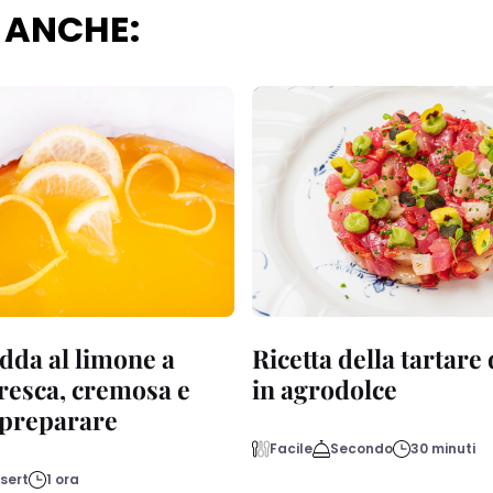
 ANCHE:
dda al limone a
Ricetta della tartare
fresca, cremosa e
in agrodolce
a preparare
Facile
Secondo
30 minuti
sert
1 ora