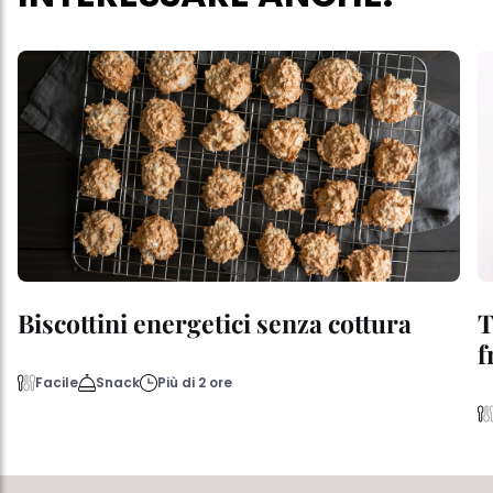
Biscottini energetici senza cottura
T
f
Facile
Snack
Più di 2 ore