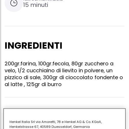
15 minuti
INGREDIENTI
200gr.farina, 100gr.fecola, 80gr zucchero a
velo, 1/2 cucchiaino di lievito in polvere, un
pizzico di sale, 300gr di cioccolato fondente o
al latte , 125gr di burro
Miscelare farina fecola zucchero lievito e un pizzico
di sale e il burro morbido impastare il tutto fare dei
Henkel Italia Srl via Amoretti, 78 e Henkel AG & Co. KGaA,
bastoncini lunghi 7cm e spessi 1/2 cm cuocere in
Henkelstrasse 67, 40589 Duesseldorf, Germania