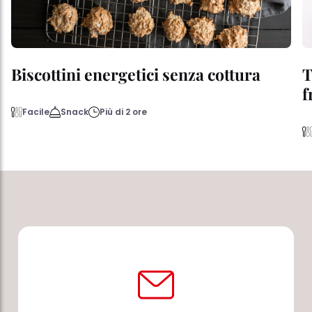
Biscottini energetici senza cottura
T
f
Facile
Snack
Più di 2 ore