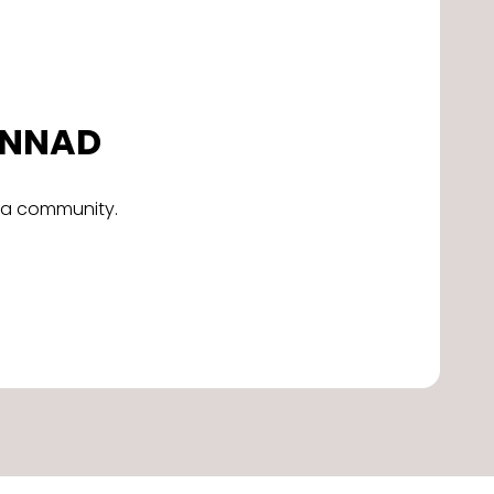
DONNAD
alla community.