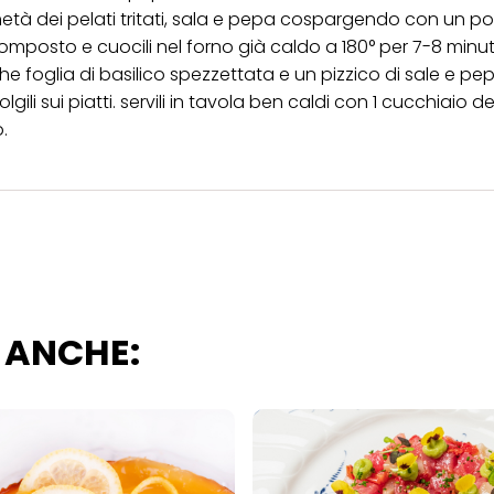
tà dei pelati tritati, sala e pepa cospargendo con un po’ 
scopi sopra menzionati. Cliccando su "Accetta tutto", acconsenti all'uso dei coo
er tutte le finalità sopra indicate. Se fai clic su "Rifiuta", verranno utilizzati solo
composto e cuocili nel forno già caldo a 180° per 7-8 minuti
i questo sito web.
ualche foglia di basilico spezzettata e un pizzico di sale e pep
lgili sui piatti. servili in tavola ben caldi con 1 cucchiaio de
.
 ANCHE: