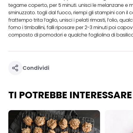
tegame coperto, per 5 minuti. unisci le melanzane e me
per uno o più degli 
tuoi dati personali p
sminuzzato. togli dal fuoco, riempi gli stampini con il 
necessari per fornirt
frattempo trita l’aglio, unisci i pelati rimasti, l’olio, q
forno i timballini, falli riposare per 2-3 minuti poi capovo
composto di pomodori e qualche fogliolina di basilico
Condividi
TI POTREBBE INTERESSARE