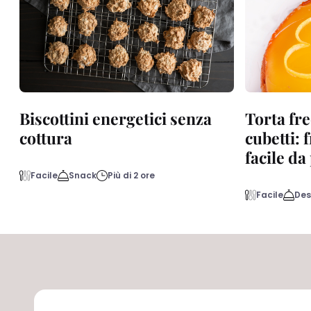
Biscottini energetici senza
Torta fre
cottura
cubetti: 
facile d
Facile
Snack
Più di 2 ore
Facile
Des