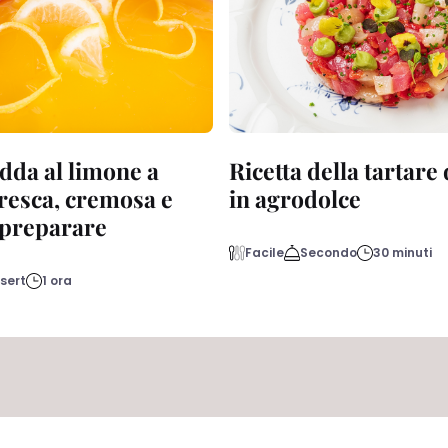
dda al limone a
Ricetta della tartare
fresca, cremosa e
in agrodolce
a preparare
Facile
Secondo
30 minuti
sert
1 ora