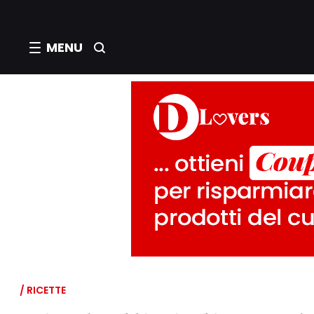
MENU
/ RICETTE