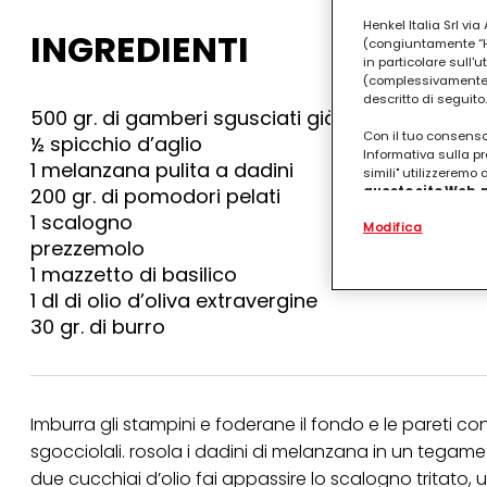
Henkel Italia Srl v
INGREDIENTI
(congiuntamente “Hen
in particolare sull'
(complessivamente “
descritto di seguito.
500 gr. di gamberi sgusciati già puliti
Con il tuo consenso,
½ spicchio d’aglio
Informativa sulla pr
1 melanzana pulita a dadini
simili" utilizzeremo
200 gr. di pomodori pelati
questo sito Web, p
personalizzato
. 
1 scalogno
Modifica
(rispettivamente dell
prezzemolo
terzi, conservare le
arricchiti con dati o
1 mazzetto di basilico
particolare per visu
1 dl di olio d’oliva extravergine
identificati) su ques
misurare e ottimizz
30 gr. di burro
Puoi trovare maggior
collegata nel piè di 
qualsiasi momento co
collegata nel piè di 
Imburra gli stampini e foderane il fondo e le pareti co
periodo di conserva
sgocciolali. rosola i dadini di melanzana in un tegame
"modifica" di seguito
due cucchiai d’olio fai appassire lo scalogno tritato, 
Se fai clic su "Modif