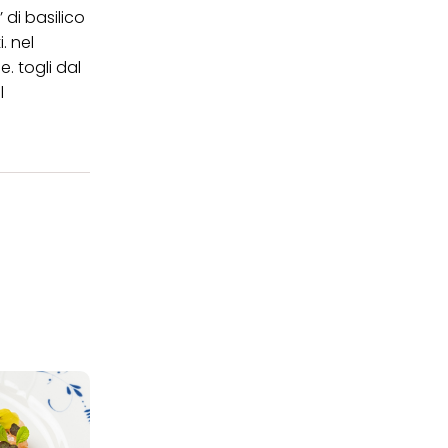
di basilico
kie e al trattamento dei
 i cookie tecnicamente
. nel
e. togli dal
l