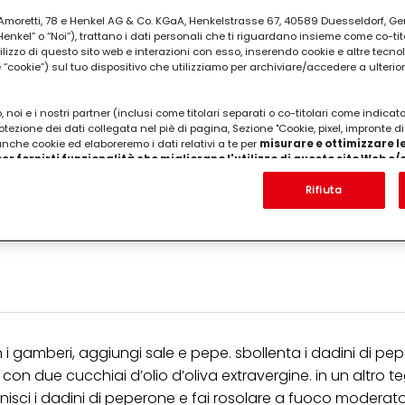
ia Amoretti, 78 e Henkel AG & Co. KGaA, Henkelstrasse 67, 40589 Duesseldorf, G
kel” o “Noi”), trattano i dati personali che ti riguardano insieme come co-tito
utilizzo di questo sito web e interazioni con esso, inserendo cookie e altre tecnol
cookie”) sul tuo dispositivo che utilizziamo per archiviare/accedere a ulterio
 noi e i nostri partner (inclusi come titolari separati o co-titolari come indicat
otezione dei dati collegata nel piè di pagina, Sezione "Cookie, pixel, impronte di
 anche cookie ed elaboreremo i dati relativi a te per
misurare e ottimizzare le
er fornirti funzionalità che migliorano l'utilizzo di questo sito Web e
Analizzeremo il tuo utilizzo di questo sito Web e le tue interazioni commerciali c
'azienda per cui lavori) per) e su tale base tracciare i tuoi acquisti dei nostri 
Rifiuta
 nostre informazioni sulle entità commerciali e creare profili individuali su di 
ttenuti da terze parti e altri siti Web. Utilizziamo questi profili per scopi di mark
alizzare annunci pubblicitari che potrebbero interessarti (basati, ad esempio, s
to sito web e altri media (di terzi) tramite i dispositivi assegnati a te o alla t
are il successo delle campagne pubblicitarie.
i informazioni sul trattamento dei tuoi dati nella nostra Informativa sulla prot
pagina (Sezione "Cookie, Pixel, Impronte digitali e tecnologie simili"). Puoi revo
n effetto per il futuro disabilitando i cookie sul nostro sito web nella sezion
pagina. Per ulteriori informazioni sui cookie utilizzati su questo sito Web, in par
n i gamberi, aggiungi sale e pepe. sbollenta i dadini di pe
zione, consultare le informazioni dettagliate su ciascun cookie disponibili fa
 con due cucchiai d’olio d’oliva extravergine. in un altro
".
unisci i dadini di peperone e fai rosolare a fuoco moderat
ica" potrai trovare maggiori informazioni sul trattamento dei tuoi dati / sull'uso d