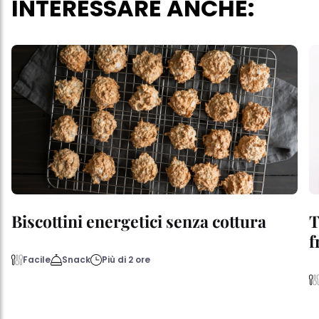
INTERESSARE ANCHE:
Biscottini energetici senza cottura
T
f
Facile
Snack
Più di 2 ore