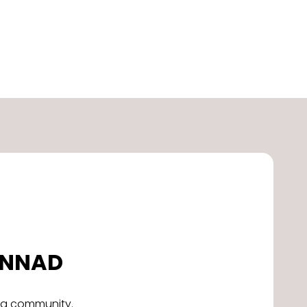
DONNAD
alla community.