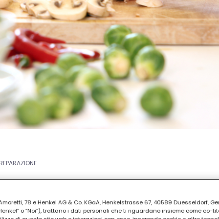
PREPARAZIONE
ia Amoretti, 78 e Henkel AG & Co. KGaA, Henkelstrasse 67, 40589 Duesseldorf, G
kel” o “Noi”), trattano i dati personali che ti riguardano insieme come co-tito