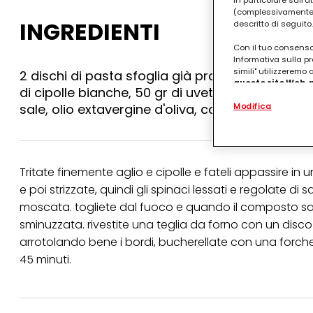
in particolare sull'
(complessivamente “
INGREDIENTI
descritto di seguito.
Con il tuo consenso,
Informativa sulla pr
simili" utilizzeremo
2 dischi di pasta sfoglia già pronta, 220 gr. di f
questo sito Web, p
di cipolle bianche, 50 gr di uvetta sultanina, 1
personalizzato
. 
sale, olio extavergine d'oliva, cannella
Modifica
(rispettivamente dell
terzi, conservare le
arricchiti con dati o
particolare per visu
identificati) su ques
misurare e ottimizz
Tritate finemente aglio e cipolle e fateli appassire i
e poi strizzate, quindi gli spinaci lessati e regolate 
Puoi trovare maggior
collegata nel piè di 
moscata. togliete dal fuoco e quando il composto sar
qualsiasi momento co
sminuzzata. rivestite una teglia da forno con un disco 
collegata nel piè di 
periodo di conserva
arrotolando bene i bordi, bucherellate con una forch
"modifica" di seguito
45 minuti.
Se fai clic su "Modif
per uno o più degli 
tuoi dati personali p
necessari per fornirt