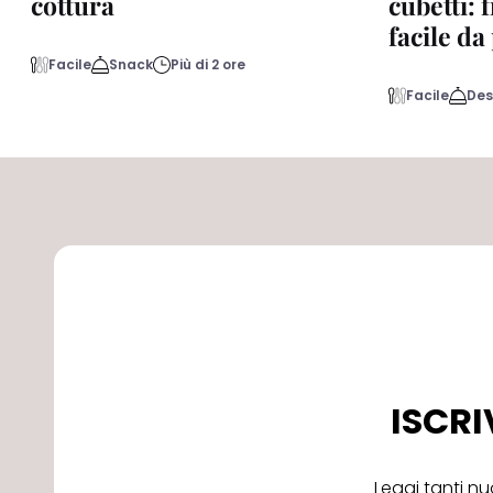
cottura
cubetti: 
facile d
Facile
Snack
Più di 2 ore
Facile
Des
ISCRI
Leggi tanti nu