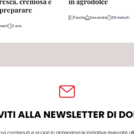
fresca, cremosa e
in agrodolce
a preparare
Facile
Secondo
30 minuti
sert
1 ora
VITI ALLA NEWSLETTER DI 
ovi contenuti e scopri in anteprima le iniziative riservate 