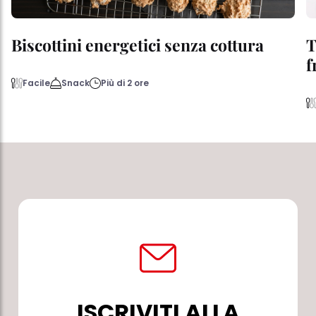
Biscottini energetici senza cottura
T
f
Facile
Snack
Più di 2 ore
ISCRIVITI ALLA