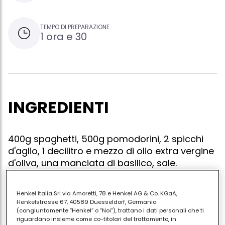
TEMPO DI PREPARAZIONE
1 ora e 30
INGREDIENTI
400g spaghetti, 500g pomodorini, 2 spicchi
d'aglio, 1 decilitro e mezzo di olio extra vergine
d'oliva, una manciata di basilico, sale.
Henkel Italia Srl via Amoretti, 78 e Henkel AG & Co. KGaA,
Henkelstrasse 67, 40589 Duesseldorf, Germania
Soffriggete l'aglio con l'olio ed aggiungete i
(congiuntamente “Henkel” o “Noi”), trattano i dati personali che ti
pomodorini tagliati a pezzetti con un pizzico di sale.
riguardano insieme come co-titolari del trattamento, in