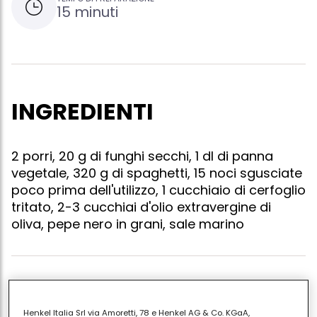
15 minuti
INGREDIENTI
2 porri, 20 g di funghi secchi, 1 dl di panna
vegetale, 320 g di spaghetti, 15 noci sgusciate
poco prima dell'utilizzo, 1 cucchiaio di cerfoglio
tritato, 2-3 cucchiai d'olio extravergine di
oliva, pepe nero in grani, sale marino
Mettere a bagno in una ciotola i funghi in 2 bicchieri
abbondanti di acqua tiepida. togliere la parte verde
Henkel Italia Srl via Amoretti, 78 e Henkel AG & Co. KGaA,