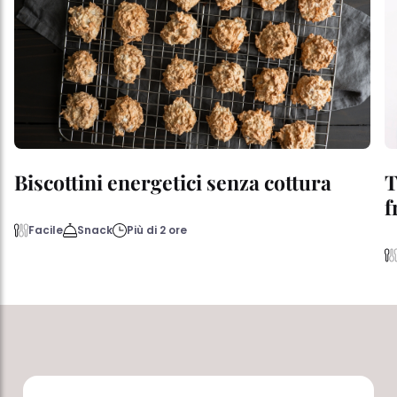
Biscottini energetici senza cottura
T
f
Facile
Snack
Più di 2 ore