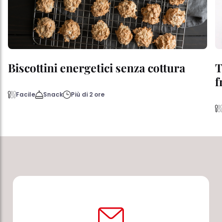
Biscottini energetici senza cottura
T
f
Facile
Snack
Più di 2 ore