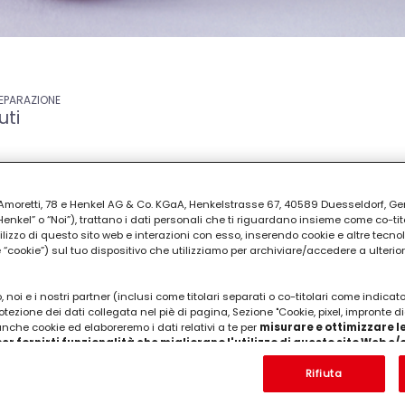
REPARAZIONE
uti
ia Amoretti, 78 e Henkel AG & Co. KGaA, Henkelstrasse 67, 40589 Duesseldorf, G
kel” o “Noi”), trattano i dati personali che ti riguardano insieme come co-tito
utilizzo di questo sito web e interazioni con esso, inserendo cookie e altre tecnol
cookie”) sul tuo dispositivo che utilizziamo per archiviare/accedere a ulterio
 noi e i nostri partner (inclusi come titolari separati o co-titolari come indicat
, 3 cucchiai farina tipo 00, 250 g di latte, 100 g d
otezione dei dati collegata nel piè di pagina, Sezione "Cookie, pixel, impronte di
aio di zucchero, 3 cucchiai d'aceto balsamico, burro
 anche cookie ed elaboreremo i dati relativi a te per
misurare e ottimizzare le
er fornirti funzionalità che migliorano l'utilizzo di questo sito Web e
Analizzeremo il tuo utilizzo di questo sito Web e le tue interazioni commerciali c
'azienda per cui lavori) per) e su tale base tracciare i tuoi acquisti dei nostri 
Rifiuta
 nostre informazioni sulle entità commerciali e creare profili individuali su di 
ttenuti da terze parti e altri siti Web. Utilizziamo questi profili per scopi di mark