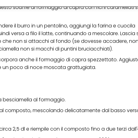
alizzare annunci pubblicitari che potrebbero interessarti (basati, ad esempio, s
 questo soufflé di formaggio di capra con fichi caramellati 
to sito web e altri media (di terzi) tramite i dispositivi assegnati a te o alla t
are il successo delle campagne pubblicitarie.
dere il burro in un pentolino, aggiungi la farina e cuocila
i informazioni sul trattamento dei tuoi dati nella nostra Informativa sulla prot
pagina (Sezione "Cookie, Pixel, Impronte digitali e tecnologie simili"). Puoi revo
di versa a filo il latte, continuando a mescolare. Lascia 
n effetto per il futuro disabilitando i cookie sul nostro sito web nella sezion
che non si attacchi al fondo (se dovesse accadere, non 
pagina. Per ulteriori informazioni sui cookie utilizzati su questo sito Web, in par
zione, consultare le informazioni dettagliate su ciascun cookie disponibili fa
iamella non si macchi di puntini bruciacchiati).
".
incorpora anche il formaggio di capra spezzettato. Aggiust
ica" potrai trovare maggiori informazioni sul trattamento dei tuoi dati / sull'uso d
 e un poco di noce moscata grattugiata.
scopi sopra menzionati. Cliccando su "Accetta tutto", acconsenti all'uso dei coo
er tutte le finalità sopra indicate. Se fai clic su "Rifiuta", verranno utilizzati solo
i questo sito web.
la besciamella al formaggio.
i al composto, mescolando delicatamente dal basso verso 
ca 2,5 dl e riempile con il composto fino a due terzi dall'