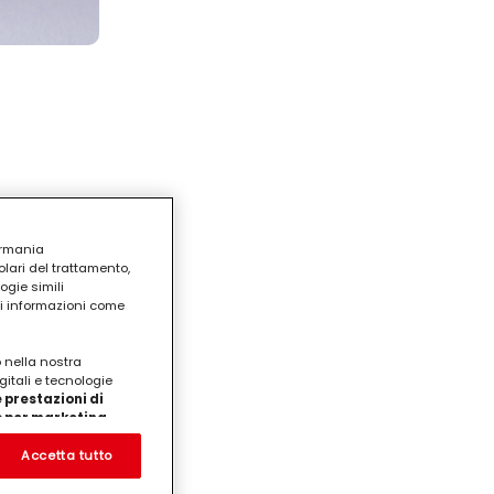
ermania
lari del trattamento,
ogie simili
ri informazioni come
o nella nostra
i panna
gitali e tecnologie
 per le
 prestazioni di
/o per marketing
on noi
prodotti su siti Web di
Accetta tutto
te che potrebbero essere
eting personalizzato, in