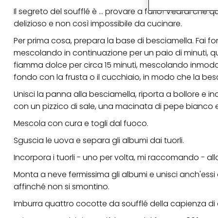
particolare per visu
Il segreto del soufflé è ... provare a farlo! Vedrai che
identificati) su ques
delizioso e non così impossibile da cucinare.
misurare e ottimizz
Per prima cosa, prepara la base di besciamella. Fai fon
Puoi trovare maggior
collegata nel piè di 
mescolando in continuazione per un paio di minuti, quin
qualsiasi momento co
fiamma dolce per circa 15 minuti, mescolando inmodo 
collegata nel piè di 
periodo di conserva
fondo con la frusta o il cucchiaio, in modo che la besc
"modifica" di seguito
Unisci la panna alla besciamella, riporta a bollore e 
Se fai clic su "Modif
con un pizzico di sale, una macinata di pepe bianco
per uno o più degli 
tuoi dati personali p
Mescola con cura e togli dal fuoco.
necessari per fornirt
Sguscia le uova e separa gli albumi dai tuorli.
Incorpora i tuorli - uno per volta, mi raccomando - al
Monta a neve fermissima gli albumi e unisci anch'ess
affinché non si smontino.
Imburra quattro cocotte da soufflé della capienza di cir