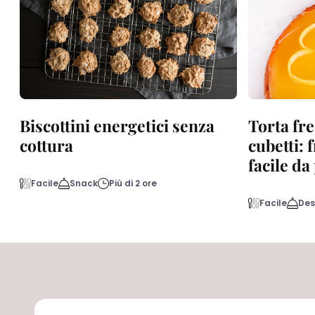
Biscottini energetici senza
Torta fre
cottura
cubetti: 
facile d
Facile
Snack
Più di 2 ore
Facile
Des