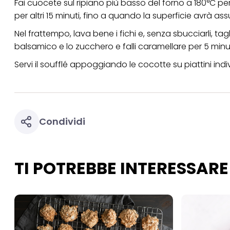
Fai cuocete sul ripiano più basso del forno a 180°C per
per altri 15 minuti, fino a quando la superficie avrà as
Nel frattempo, lava bene i fichi e, senza sbucciarli, tagli
balsamico e lo zucchero e falli caramellare per 5 minu
Servi il soufflé appoggiando le cocotte su piattini indiv
Condividi
TI POTREBBE INTERESSARE