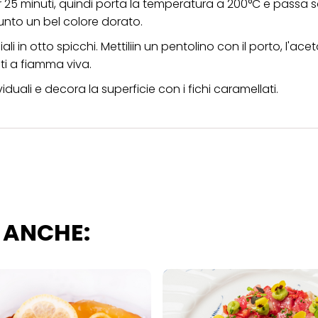
 25 minuti, quindi porta la temperatura a 200°C e passa sot
sunto un bel colore dorato.
ali in otto spicchi. Mettiliin un pentolino con il porto, l'ace
ti a fiamma viva.
iduali e decora la superficie con i fichi caramellati.
 ANCHE: