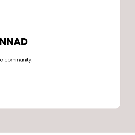
DONNAD
alla community.