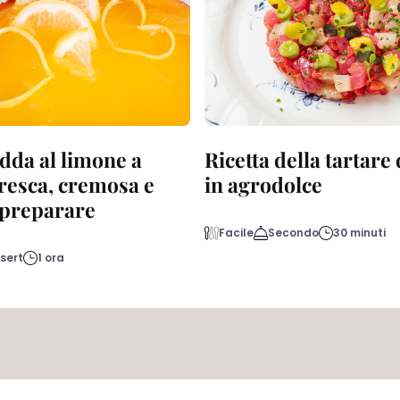
dda al limone a
Ricetta della tartare
fresca, cremosa e
in agrodolce
a preparare
Facile
Secondo
30 minuti
sert
1 ora