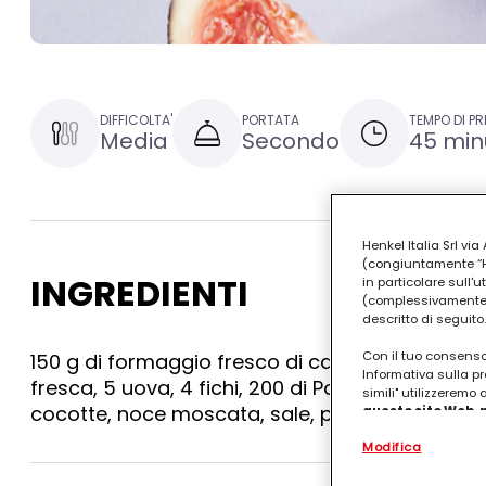
DIFFICOLTA'
PORTATA
TEMPO DI P
Media
Secondo
45 min
Henkel Italia Srl v
(congiuntamente “Hen
INGREDIENTI
in particolare sull'
(complessivamente “
descritto di seguito.
Con il tuo consenso,
150 g di formaggio fresco di capra, 80 g di burro
Informativa sulla pr
fresca, 5 uova, 4 fichi, 200 di Porto, un cucchi
simili" utilizzeremo
cocotte, noce moscata, sale, pepe bianco.
questo sito Web, p
personalizzato
. 
Modifica
(rispettivamente dell
terzi, conservare le
arricchiti con dati o