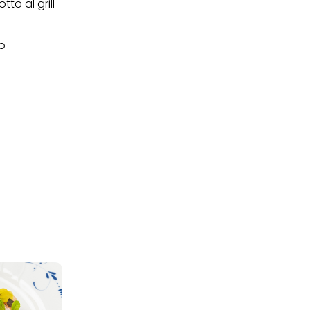
to al grill
to