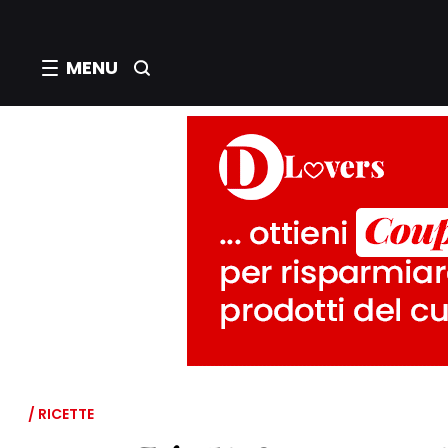
MENU
/ RICETTE