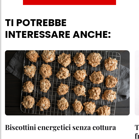
TI POTREBBE
INTERESSARE ANCHE:
Biscottini energetici senza cottura
T
f