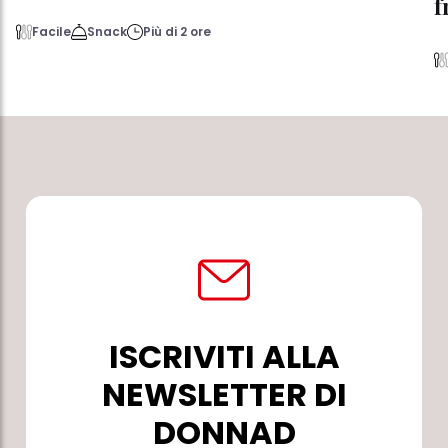
f
Facile
Snack
Più di 2 ore
ISCRIVITI ALLA
NEWSLETTER DI
DONNAD