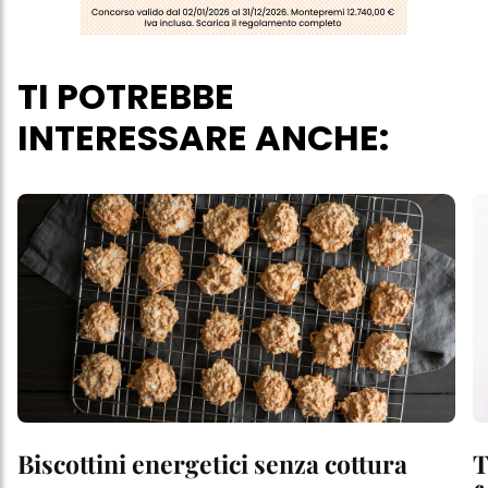
questo sito web.
TI POTREBBE
INTERESSARE ANCHE:
Biscottini energetici senza cottura
T