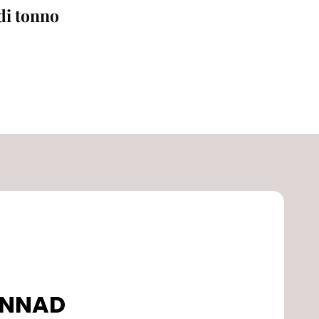
 di tonno
DONNAD