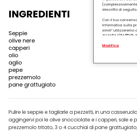
(complessivamente “
INGREDIENTI
descritto di seguito.
Con il tuo consenso,
Informativa sulla pr
simili" utilizzeremo
Seppie
questo sito Web, p
olive nere
personalizzato
. 
Modifica
(rispettivamente dell
capperi
terzi, conservare le
olio
arricchiti con dati o
aglio
particolare per visu
identificati) su ques
pepe
misurare e ottimizz
prezzemolo
Puoi trovare maggior
pane grattugiato
collegata nel piè di 
qualsiasi momento co
collegata nel piè di 
periodo di conserva
"modifica" di seguito
Pulire le seppie e tagliarle a pezzetti, in una casseruol
aggingervi poi le olive snocciolate e i capperi, sale e
Se fai clic su "Modif
per uno o più degli 
prezzemolo tritato, 3 o 4 cucchiai di pane grattugiato, 
tuoi dati personali p
necessari per fornirt