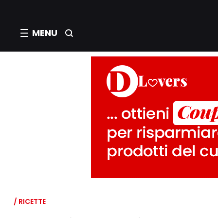
MENU
/ RICETTE