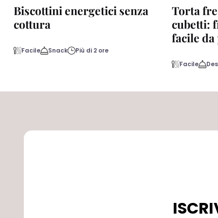
Biscottini energetici senza
Torta fre
cottura
cubetti: 
facile d
Facile
Snack
Più di 2 ore
Facile
Des
ISCRI