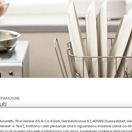
REPARAZIONE
uti
ia Amoretti, 78 e Henkel AG & Co. KGaA, Henkelstrasse 67, 40589 Duesseldorf, G
kel” o “Noi”), trattano i dati personali che ti riguardano insieme come co-tito
utilizzo di questo sito web e interazioni con esso, inserendo cookie e altre tecnol