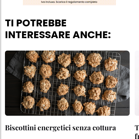
verranno utilizzati solo i cookie tecnicamente necessari per fornirti
questo sito web.
TI POTREBBE
INTERESSARE ANCHE:
Biscottini energetici senza cottura
T
f