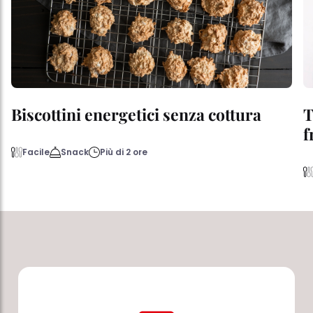
Biscottini energetici senza cottura
T
f
Facile
Snack
Più di 2 ore