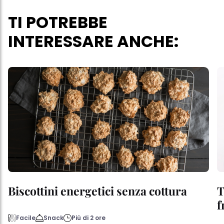
TI POTREBBE
INTERESSARE ANCHE:
Biscottini energetici senza cottura
T
f
Facile
Snack
Più di 2 ore