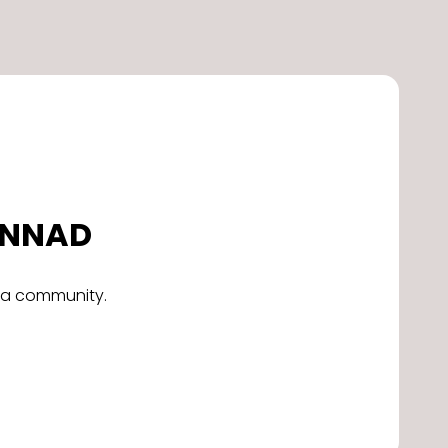
DONNAD
alla community.