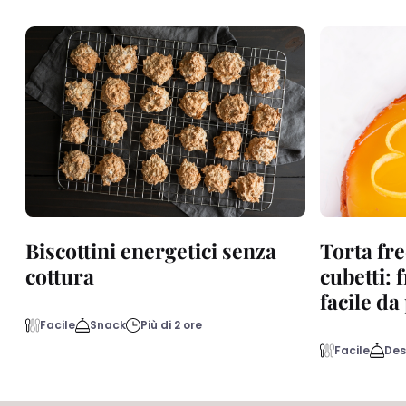
Biscottini energetici senza
Torta fre
cottura
cubetti: 
facile d
Facile
Snack
Più di 2 ore
Facile
Des