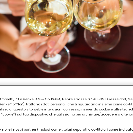
EPARAZIONE
ia Amoretti, 78 e Henkel AG & Co. KGaA, Henkelstrasse 67, 40589 Duesseldorf, G
30
kel” o “Noi”), trattano i dati personali che ti riguardano insieme come co-tito
utilizzo di questo sito web e interazioni con esso, inserendo cookie e altre tecnol
cookie”) sul tuo dispositivo che utilizziamo per archiviare/accedere a ulterio
 noi e i nostri partner (inclusi come titolari separati o co-titolari come indicat