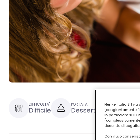
DIFFICOLTA'
PORTATA
TEMPO DI PR
Henkel Italia Srl v
Difficile
Dessert
1 ora e 
(congiuntamente “Hen
in particolare sull'
(complessivamente “
descritto di seguito.
Con il tuo consenso,