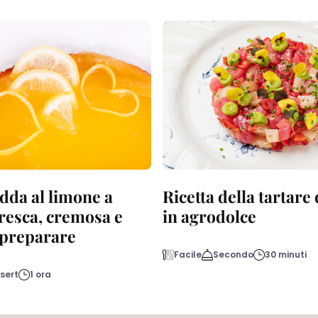
dda al limone a
Ricetta della tartare
fresca, cremosa e
in agrodolce
a preparare
Facile
Secondo
30 minuti
sert
1 ora