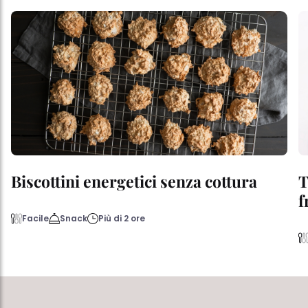
Biscottini energetici senza cottura
T
f
Facile
Snack
Più di 2 ore