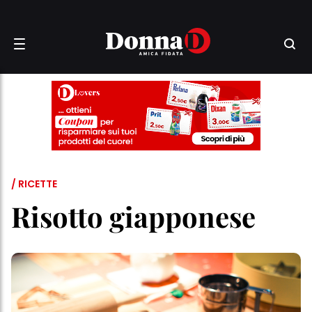
/ RICETTE
Risotto giapponese