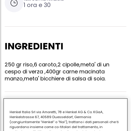
1 ora e 30
INGREDIENTI
250 gr riso,6 caroto,2 cipolle,meta' di un
cespo di verza ,400gr carne macinata
manzo,meta' bicchiere di salsa di soia.
Affettare cipolle e carote e soffriggerle nell'olio.
tagliare la verza a listarelle ed aggiungerele nella
Henkel Italia Srl via Amoretti, 78 e Henkel AG & Co. KGaA,
Henkelstrasse 67, 40589 Duesseldorf, Germania
padella e lascrale cuicere fino a quando la verza
(congiuntamente “Henkel” o “Noi”), trattano i dati personali che ti
sara' morbida. aggiungere la carne macinata e
riguardano insieme come co-titolari del trattamento, in