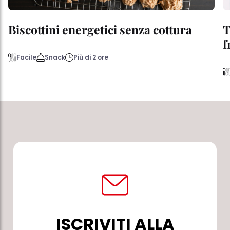
Biscottini energetici senza cottura
T
f
Facile
Snack
Più di 2 ore
ISCRIVITI ALLA