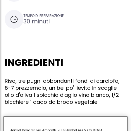
TEMPO DI PREPARAZIONE
30 minuti
INGREDIENTI
Riso, tre pugni abbondanti fondi di carciofo,
6-7 prezzemolo, un bel po' lievito in scaglie
olio d'oliva 1 spicchio d'aglio vino bianco, 1/2
bicchiere 1 dado da brodo vegetale
Fate rosolare in un paio di cucchiai d'olio uno
Henkel Italia Srl via Amoretti, 78 e Henkel AG & Co. KGaA,