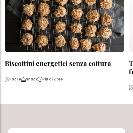
Biscottini energetici senza cottura
T
f
Facile
Snack
Più di 2 ore