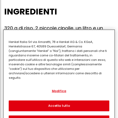
INGREDIENTI
320 g di riso, 2 piccole cipolle, un litro e un
quarto di brodo vegetale, il succo di 2
pompelmi + un pompelmo tagliato a vivo per
Henkel Italia Srl via Amoretti, 78 e Henkel AG & Co. KGaA,
la decorazione finale, olio extra vergine d'oliva,
Henkelstrasse 67, 40589 Duesseldorf, Germania
(congiuntamente “Henkel” o “Noi”), trattano i dati personali che ti
un cucchiaio di prezzemolo tritato, lievito in
riguardano insieme come co-titolari del trattamento, in
scaglie, sale, pepe rosa o pepe lungo
particolare sull'utilizzo di questo sito web e interazioni con esso,
inserendo cookie e altre tecnologie simili (complessivamente
macinato al momento
“cookie”) sul tuo dispositivo che utilizziamo per
archiviare/accedere a ulteriori informazioni come descritto di
seguito.
Con il tuo consenso, noi e i nostri partner (inclusi come titolari
Il risotto al pompelmo e fresco e ha un sapore
Modifica
separati o co-titolari come indicato nella nostra Informativa sulla
agrumato più spiccato di quello al limone.
protezione dei dati collegata nel piè di pagina, Sezione "Cookie,
pixel, impronte digitali e tecnologie simili" utilizzeremo anche
cookie ed elaboreremo i dati relativi a te per
misurare e
Affetta al velo le cipolle e falle rosolare in 3 cucchiai
Accetta tutto
ottimizzare le prestazioni di questo sito Web, per fornirti
d'olio. Unisci il riso, fallo tostare, bagnalo con il succo
funzionalità che migliorano l'utilizzo di questo sito Web