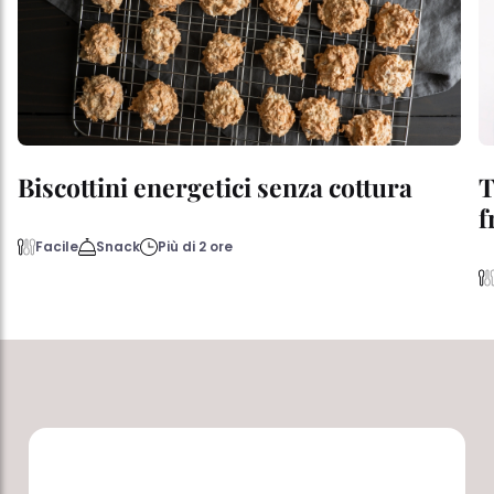
Biscottini energetici senza cottura
T
f
Facile
Snack
Più di 2 ore