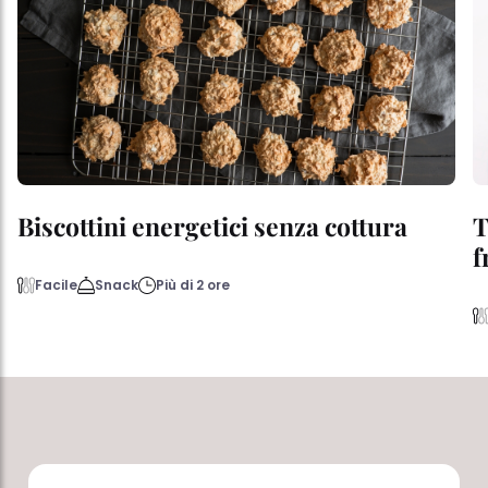
Biscottini energetici senza cottura
T
f
Facile
Snack
Più di 2 ore