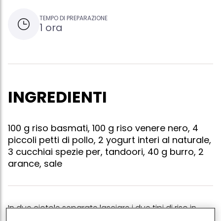
TEMPO DI PREPARAZIONE
1 ora
INGREDIENTI
100 g riso basmati, 100 g riso venere nero, 4
piccoli petti di pollo, 2 yogurt interi al naturale,
3 cucchiai spezie per, tandoori, 40 g burro, 2
arance, sale
In due ciotole separate lasciare i due tipi di riso in
ammollo per 8 ore, coperti di acqua fredda. a parte,