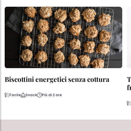
Biscottini energetici senza cottura
T
f
Facile
Snack
Più di 2 ore